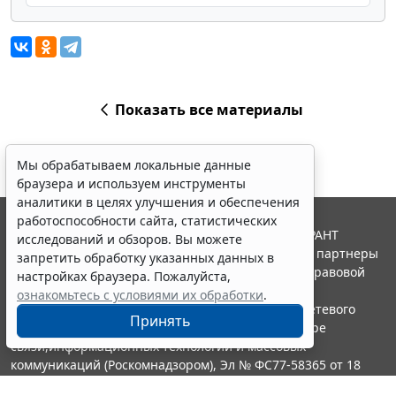
Показать все материалы
Мы обрабатываем локальные данные
браузера и используем инструменты
аналитики в целях улучшения и обеспечения
работоспособности сайта, статистических
© ООО "НПП "ГАРАНТ-СЕРВИС", 2026. Система ГАРАНТ
исследований и обзоров. Вы можете
выпускается с 1990 года. Компания "Гарант" и ее партнеры
запретить обработку указанных данных в
являются участниками Российской ассоциации правовой
настройках браузера. Пожалуйста,
информации ГАРАНТ.
ознакомьтесь с условиями их обработки
.
Портал ГАРАНТ.РУ зарегистрирован в качестве сетевого
Принять
издания Федеральной службой по надзору в сфере
связи,информационных технологий и массовых
коммуникаций (Роскомнадзором), Эл № ФС77-58365 от 18
июня 2014 года.