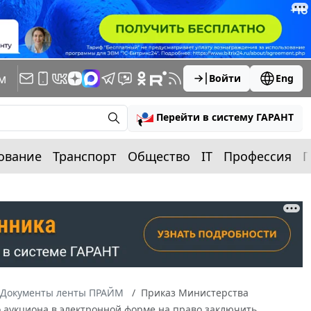
м
Войти
Eng
Перейти в систему ГАРАНТ
ование
Транспорт
Общество
IT
Профессия
П
Документы ленты ПРАЙМ
Приказ Министерства
го аукциона в электронной форме на право заключить