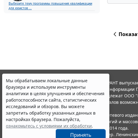
Выберите тему программы повышения квалификации
для юристов ...
Показа
Мы обрабатываем локальные данные
© ООО "НПП "ГАРАНТ-СЕРВИС", 2026. Система ГАРАНТ выпускае
браузера и используем инструменты
участниками Российской ассоциации правовой информации Г
аналитики в целях улучшения и обеспечения
Все права на материалы сайта ГАРАНТ.РУ принадлежат ООО "
работоспособности сайта, статистических
Полное или частичное воспроизведение материалов возможн
исследований и обзоров. Вы можете
Правила использования портала.
запретить обработку указанных данных в
Портал ГАРАНТ.РУ зарегистрирован в качестве сетевого изда
настройках браузера. Пожалуйста,
надзору в сфере связи,информационных технологий и массо
ознакомьтесь с условиями их обработки
.
(Роскомнадзором), Эл № ФС77-58365 от 18 июня 2014 года.
Принять
ООО "НПП "ГАРАНТ-СЕРВИС", 119234, г. Москва, тер. Ленинские 