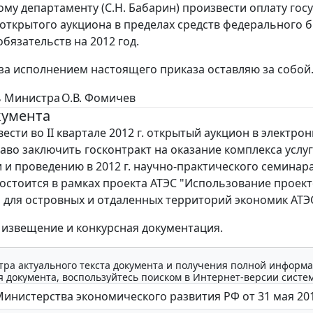
ому департаменту (С.Н. Бабарин) произвести оплату гос
открытого аукциона в пределах средств федерального 
бязательств на 2012 год.
 за исполнением настоящего приказа оставляю за собой
ь Министра
О.В. Фомичев
кумента
ести во II квартале 2012 г. открытый аукцион в электро
аво заключить госконтракт на оказание комплекса услуг
 и проведению в 2012 г. научно-практического семинара
остоится в рамках проекта АТЭС "Использование проек
" для островных и отдаленных территорий экономик АТЭС
извещение и конкурсная документация.
тра актуального текста документа и получения полной информа
 документа, воспользуйтесь поиском в Интернет-версии систе