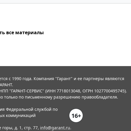
ть все материалы
тся с 1990 года. Компания "Гарант" и ее партнеры являются
АРАНТ.
НПП "ГАРАНТ-СЕРВИС" (ИНН 7718013048, ОГРН 1027700495745).
о только по письменному разрешению правообладателя.
ния Федеральной службой по
16+
вых коммуникаций
горы, д. 1, стр. 77,
info@garant.ru
.