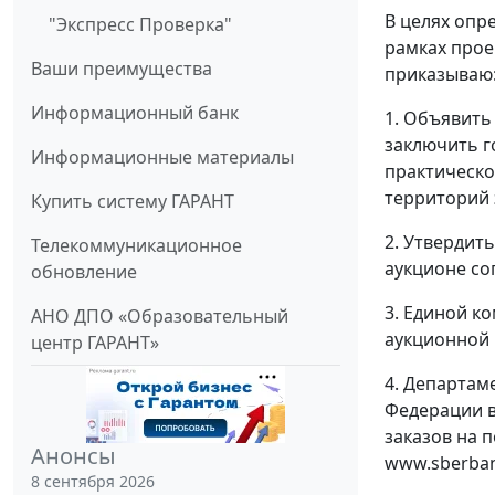
В целях опр
"Экспресс Проверка"
рамках прое
Ваши преимущества
приказываю
Информационный банк
1. Объявить
заключить г
Информационные материалы
практическо
территорий 
Купить систему ГАРАНТ
2. Утвердит
Телекоммуникационное
аукционе со
обновление
3. Единой к
АНО ДПО «Образовательный
аукционной 
центр ГАРАНТ»
4. Департам
Федерации 
заказов на 
Анонсы
www.sberban
8 сентября 2026