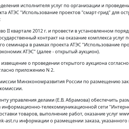
еделения исполнителя услуг по организации и проведени
кта АТЭС "Использование проектов "смарт-грид" для ос
:
 во II квартале 2012 г. и провести в установленном пор
осударственный контракт на оказание комплекса услуг п
го семинара в рамках проекта АТЭС "Использование про
экономик АТЭС" (далее - открытый аукцион).
ь извещение о проведении открытого аукциона согласн
гласно приложению N 2.
омиссии Минэкономразвития России по размещению зак
комиссии.
енту управления делами (Е.В. Абрамова) обеспечить р
в информационно-телекоммуникационной сети "Интерн
поставки товаров, выполнение работ, оказание услуг www
k-ast.ru информации о размещении заказа, указанного