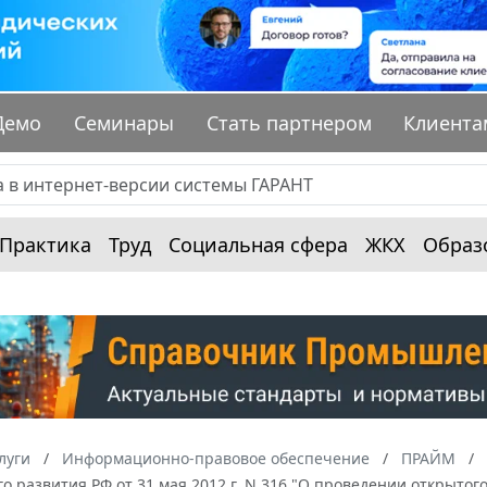
Демо
Семинары
Стать партнером
Клиента
Практика
Труд
Социальная сфера
ЖКХ
Образ
луги
Информационно-правовое обеспечение
ПРАЙМ
о развития РФ от 31 мая 2012 г. N 316 "О проведении открыто