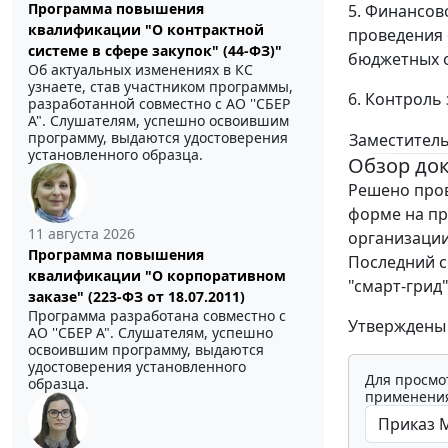
Программа повышения
5. Финансов
квалификации "О контрактной
проведения 
системе в сфере закупок" (44-ФЗ)"
бюджетных о
Об актуальных изменениях в КС
узнаете, став участником программы,
6. Контроль
разработанной совместно с АО ''СБЕР
А". Слушателям, успешно освоившим
программу, выдаются удостоверения
Заместител
установленного образца.
Обзор до
Решено пров
форме на пр
11 августа 2026
организации
Программа повышения
Последний с
квалификации "О корпоративном
"смарт-грид
заказе" (223-ФЗ от 18.07.2011)
Программа разработана совместно с
Утверждены 
АО ''СБЕР А". Слушателям, успешно
освоившим программу, выдаются
удостоверения установленного
Для просмо
образца.
применения