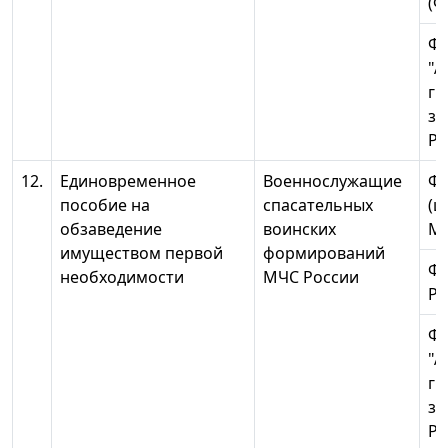
(Ф
Ф
"А
гр
з
Ро
12.
Единовременное
Военнослужащие
ФГ
пособие на
спасательных
(ц
обзаведение
воинских
МЧ
имуществом первой
формирований
ФГ
необходимости
МЧС России
Ро
Ф
"А
гр
з
Ро