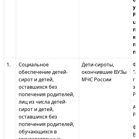
у
Ро
це
п
к
пе
п
1.
Социальное
Дети-сироты,
Ф
обеспечение детей-
окончившие ВУЗы
"А
сирот и детей,
МЧС России
гр
оставшихся без
з
попечения родителей,
Ро
лиц из числа детей-
Ак
сирот и детей,
Ро
оставшихся без
попечения родителей,
Ф
обучающихся в
Во