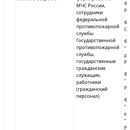
ФГ
МЧС России,
Ро
сотрудники
федеральной
ФГ
противопожарной
О
службы
Государственной
Ф
противопожарной
"О
службы,
ре
государственные
Ро
гражданские
ФГ
служащие,
"С
работники
Ро
(гражданский
персонал)
Ф
"О
ко
"С
Ро