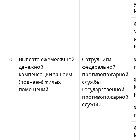
ун
МЧ
Ф
Ур
ин
Ро
10.
Выплата ежемесячной
Сотрудники
ФГ
денежной
федеральной
го
компенсации за наем
противопожарной
ФГ
(поднаем) жилых
службы
N 
помещений
Государственной
Ро
противопожарной
службы
ФГ
г.
Ф
МЧ