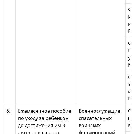
Ф
Ив
ин
Ро
ФГ
Пе
ун
МЧ
Ф
Ур
ин
Ро
6.
Ежемесячное пособие
Военнослужащие
ФГ
по уходу за ребенком
спасательных
(ц
до достижения им 3-
воинских
МЧ
летнего возраста
формирований