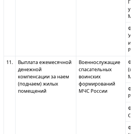
Пе
ун
МЧ
Ф
Ур
ин
Ро
11.
Выплата ежемесячной
Военнослужащие
ФГ
денежной
спасательных
(ц
компенсации за наем
воинских
МЧ
(поднаем) жилых
формирований
ФГ
помещений
МЧС России
Ро
ФГ
О
ФГ