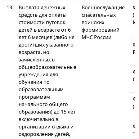
13.
Выплата денежных
Военнослужащие
ФГ
средств для оплаты
спасательных
(ц
стоимости путевок
воинских
МЧ
детей в возрасте от 6
формирований
лет 6 месяцев (либо не
МЧС России
достигших указанного
ФГ
возраста, но
Ро
зачисленных в
общеобразовательные
ФГ
учреждения для
О
обучения по
образовательным
программам
ФГ
начального общего
(Ф
образования) до 15 лет
включительно в
Ф
организации отдыха и
"А
оздоровления детей,