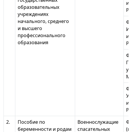
государственных
ин
образовательных
Ро
учреждениях
начального, среднего
Ф
и высшего
Ив
профессионального
ин
образования
Ро
ФГ
Пе
ун
МЧ
Ф
Ур
ин
Ро
2.
Пособие по
Военнослужащие
ФГ
беременности и родам
спасательных
(ц