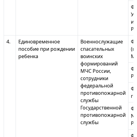
Ф
Ур
ин
Ро
4.
Единовременное
Военнослужащие
ФГ
пособие при рождении
спасательных
(ц
ребенка
воинских
МЧ
формирований
ФГ
МЧС России,
Ро
сотрудники
федеральной
ФГ
противопожарной
го
службы
Государственной
ФГ
противопожарной
N 
службы
Ро
ФГ