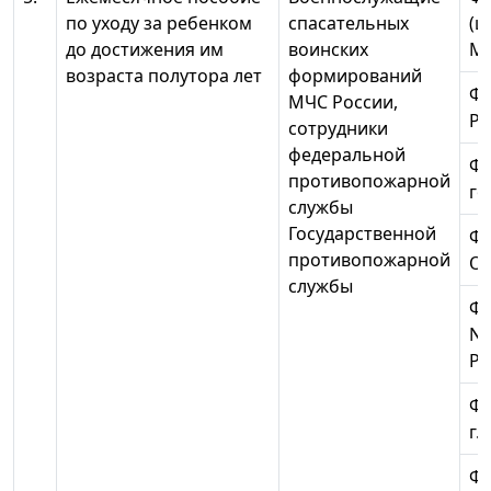
по уходу за ребенком
спасательных
(ц
до достижения им
воинских
МЧ
возраста полутора лет
формирований
ФГ
МЧС России,
Ро
сотрудники
федеральной
ФГ
противопожарной
го
службы
Государственной
ФГ
противопожарной
О
службы
ФГ
N 
Ро
ФГ
г.
Ф