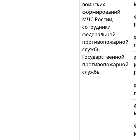
воинских
МЧ
формирований
ФГ
МЧС России,
Ро
сотрудники
федеральной
ФГ
противопожарной
го
службы
Государственной
ФГ
противопожарной
N 
службы
Ро
ФГ
г.
Ф
МЧ
Ф
Мо