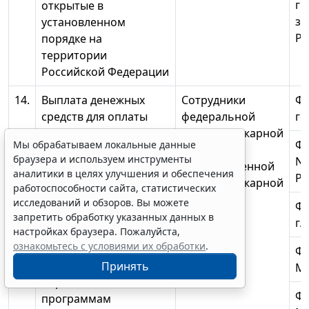
гр
открытые в
з
установленном
Ро
порядке на
территории
Российской Федерации
14.
Выплата денежных
Сотрудники
ФГ
средств для оплаты
федеральной
го
стоимости путевок
противопожарной
ФГ
Мы обрабатываем локальные данные
детей в возрасте от 6
службы
браузера и используем инструменты
N 
лет 6 месяцев (либо не
Государственной
аналитики в целях улучшения и обеспечения
Ро
достигших указанного
противопожарной
работоспособности сайта, статистических
возраста, но
службы
исследований и обзоров. Вы можете
ФГ
зачисленных в
запретить обработку указанных данных в
г.
настройках браузера. Пожалуйста,
общеобразовательные
ознакомьтесь с условиями их обработки
.
учреждения для
Ф
обучения по
Принять
МЧ
образовательным
Ф
программам