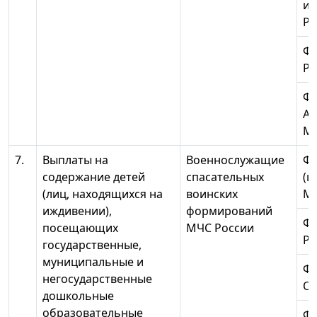
ин
Ро
ФГ
Ро
ФГ
А.
МЧ
7.
Выплаты на
Военнослужащие
ФГ
содержание детей
спасательных
(ц
(лиц, находящихся на
воинских
МЧ
иждивении),
формирований
ФГ
посещающих
МЧС России
Ро
государственные,
муниципальные и
ФГ
негосударственные
О
дошкольные
образовательные
ФГ