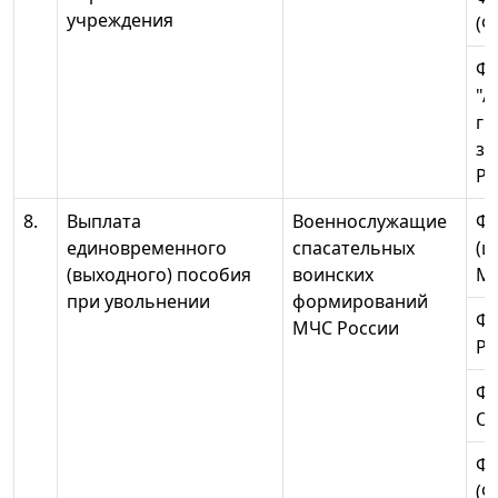
учреждения
(Ф
Ф
"А
гр
з
Ро
8.
Выплата
Военнослужащие
ФГ
единовременного
спасательных
(ц
(выходного) пособия
воинских
МЧ
при увольнении
формирований
ФГ
МЧС России
Ро
ФГ
О
ФГ
(Ф