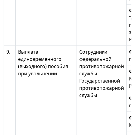
Ф
"А
гр
з
Ро
9.
Выплата
Сотрудники
ФГ
единовременного
федеральной
го
(выходного) пособия
противопожарной
ФГ
при увольнении
службы
N 
Государственной
Ро
противопожарной
службы
ФГ
г.
Ф
МЧ