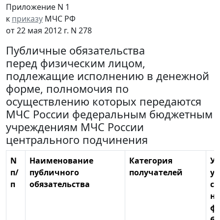
Приложение N 1
к
приказу
МЧС РФ
от 22 мая 2012 г. N 278
Публичные обязательства
перед физическим лицом,
подлежащие исполнению в денежной
форме, полномочия по
осуществлению которых передаются
МЧС России федеральным бюджетным
учреждениям МЧС России
центрального подчинения
N
Наименование
Категория
Ук
п/
публичного
получателей
ус
п
обязательства
с
н
ф
б