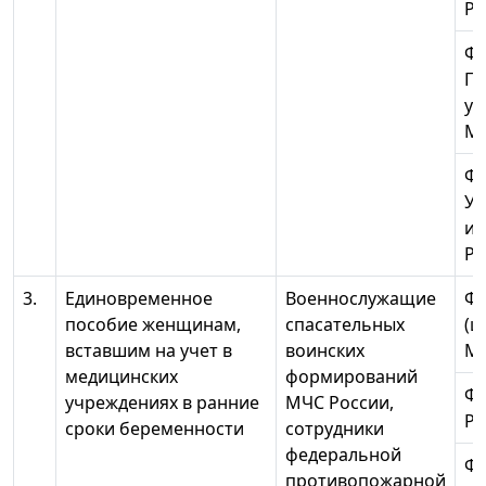
Ро
ФГ
Пе
ун
МЧ
Ф
Ур
ин
Ро
3.
Единовременное
Военнослужащие
ФГ
пособие женщинам,
спасательных
(ц
вставшим на учет в
воинских
МЧ
медицинских
формирований
ФГ
учреждениях в ранние
МЧС России,
Ро
сроки беременности
сотрудники
федеральной
ФГ
противопожарной