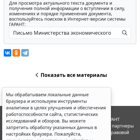
Для просмотра актуального текста документа и
получения полной информации о вступлении в силу,
изменениях и порядке применения документа,
воспользуйтесь поиском в Интернет-версии системы
ГАРАНТ:
Показать все материалы
Мы обрабатываем локальные данные
браузера и используем инструменты
аналитики в целях улучшения и обеспечения
работоспособности сайта, статистических
© ООО "НПП "ГАРАНТ-СЕРВИС", 2026. Система ГАРАНТ
исследований и обзоров. Вы можете
выпускается с 1990 года. Компания "Гарант" и ее партнеры
запретить обработку указанных данных в
являются участниками Российской ассоциации правовой
настройках браузера. Пожалуйста,
информации ГАРАНТ.