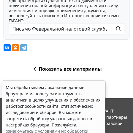
Для просмотра актуального текста документа и
получения полной информации о вступлении в силу,
изменениях и порядке применения документа,
воспользуйтесь поиском в Интернет-версии системы
ГАРАНТ:
Показать все материалы
Мы обрабатываем локальные данные
браузера и используем инструменты
аналитики в целях улучшения и обеспечения
работоспособности сайта, статистических
© ООО "НПП "ГАРАНТ-СЕРВИС", 2026. Система ГАРАНТ
исследований и обзоров. Вы можете
выпускается с 1990 года. Компания "Гарант" и ее партнеры
запретить обработку указанных данных в
являются участниками Российской ассоциации правовой
настройках браузера. Пожалуйста,
информации ГАРАНТ.
ознакомьтесь с условиями их обработки
.