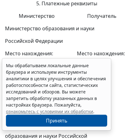
5. Платежные реквизиты
Министерство Получатель
Мы обрабатываем локальные данные
браузера и используем инструменты
Министерство образования и науки
аналитики в целях улучшения и обеспечения
работоспособности сайта, статистических
Российской Федерации
исследований и обзоров. Вы можете
запретить обработку указанных данных в
Место нахождения: Место нахождения:
настройках браузера. Пожалуйста,
ознакомьтесь с условиями их обработки
.
125993, Москва, Тверская ул.,
Принять
д. 11, стр. 4 тел. (495)629-25-01
Банковские реквизиты: Банковские
Erid: 4CQwVszH9pWwojUA9Q3
Реклама
реквизиты:
Получите полный доступ к системе
ИНН 7710539135 Межрегиональное
ГАРАНТ бесплатно на 3 дня!
операционное УФК (Министерство
Получить доступ
образования и науки Российской