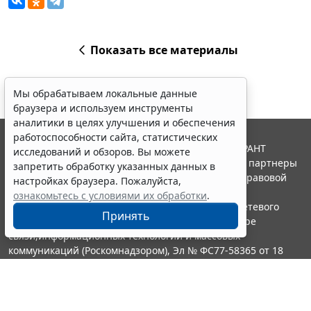
Показать все материалы
Мы обрабатываем локальные данные
браузера и используем инструменты
аналитики в целях улучшения и обеспечения
работоспособности сайта, статистических
© ООО "НПП "ГАРАНТ-СЕРВИС", 2026. Система ГАРАНТ
исследований и обзоров. Вы можете
выпускается с 1990 года. Компания "Гарант" и ее партнеры
запретить обработку указанных данных в
являются участниками Российской ассоциации правовой
настройках браузера. Пожалуйста,
информации ГАРАНТ.
ознакомьтесь с условиями их обработки
.
Портал ГАРАНТ.РУ зарегистрирован в качестве сетевого
Принять
издания Федеральной службой по надзору в сфере
связи,информационных технологий и массовых
коммуникаций (Роскомнадзором), Эл № ФС77-58365 от 18
июня 2014 года.
16+