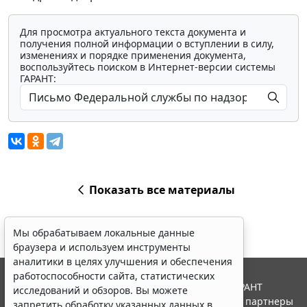
Для просмотра актуального текста документа и
получения полной информации о вступлении в силу,
изменениях и порядке применения документа,
воспользуйтесь поиском в Интернет-версии системы
ГАРАНТ:
Показать все материалы
Мы обрабатываем локальные данные
браузера и используем инструменты
аналитики в целях улучшения и обеспечения
работоспособности сайта, статистических
© ООО "НПП "ГАРАНТ-СЕРВИС", 2026. Система ГАРАНТ
исследований и обзоров. Вы можете
выпускается с 1990 года. Компания "Гарант" и ее партнеры
запретить обработку указанных данных в