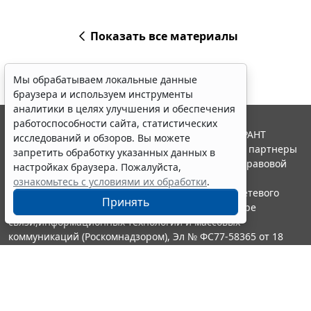
Показать все материалы
Мы обрабатываем локальные данные
браузера и используем инструменты
аналитики в целях улучшения и обеспечения
работоспособности сайта, статистических
© ООО "НПП "ГАРАНТ-СЕРВИС", 2026. Система ГАРАНТ
исследований и обзоров. Вы можете
выпускается с 1990 года. Компания "Гарант" и ее партнеры
запретить обработку указанных данных в
являются участниками Российской ассоциации правовой
настройках браузера. Пожалуйста,
информации ГАРАНТ.
ознакомьтесь с условиями их обработки
.
Портал ГАРАНТ.РУ зарегистрирован в качестве сетевого
Принять
издания Федеральной службой по надзору в сфере
связи,информационных технологий и массовых
коммуникаций (Роскомнадзором), Эл № ФС77-58365 от 18
июня 2014 года.
16+
Контакты
8-800-200-88-88