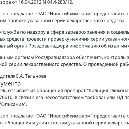
ора от 16.04.2012 N 04И-283/12.
зор предлагает ОАО "Новосибхимфарм" предоставить с
ом порядке указанной серии лекарственного средства.
 служба по надзору в сфере здравоохранения и социал
ых средств провести проверку наличия серии указанного
ьный орган Росздравнадзора информацию об изъятии 
ьным органам Росздравнадзора обеспечить контроль 
ой серии лекарственного средства. О проведенной ра
дителя
Е.А. Тельнова
кумента
ль отзывает из обращения препарат "Кальция глюконат
270610, в связи с его несоответствием требованиям НД п
"Описание".
зор предлагает ОАО "Новосибхимфарм" предоставить 
из обращения и уничтожении указанной серии лекарств