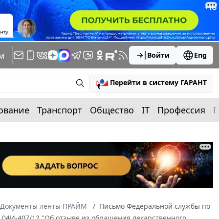
м
Войти
Eng
Перейти в систему ГАРАНТ
ование
Транспорт
Общество
IT
Профессия
П
Документы ленты ПРАЙМ
Письмо Федеральной службы по
N 04И-407/12 "Об отзыве из обращения лекарственного