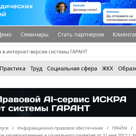
Демо
Семинары
Стать партнером
Клиента
Практика
Труд
Социальная сфера
ЖКХ
Образ
луги
Информационно-правовое обеспечение
ПРАЙМ
ре здравоохранения и социального развития от 21 мая 2012 г. 