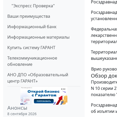
Росздравнадз
"Экспресс Проверка"
Росздравнад
Ваши преимущества
установленн
Информационный банк
Федеральная
лекарственн
Информационные материалы
территориал
Купить систему ГАРАНТ
Территориал
Телекоммуникационное
вышеуказанн
обновление
Врио руково
АНО ДПО «Образовательный
Обзор до
центр ГАРАНТ»
Производите
N 10 серии 
показателю 
Росздравнад
Анонсы
об изъятии 
8 сентября 2026