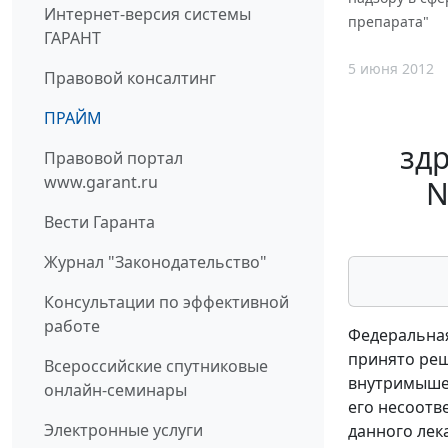
Интернет-версия системы
препарата"
ГАРАНТ
5 июня 2012
Правовой консалтинг
ПРАЙМ
здр
Правовой портал
www.garant.ru
N
Вести Гаранта
Журнал "Законодательство"
Консультации по эффективной
работе
Федеральная
принято реш
Всероссийские спутниковые
внутримышеч
онлайн-семинары
его несоотв
Электронные услуги
данного лек