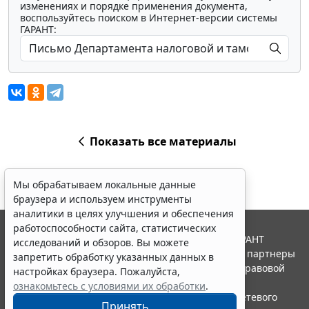
изменениях и порядке применения документа,
воспользуйтесь поиском в Интернет-версии системы
ГАРАНТ:
Показать все материалы
Мы обрабатываем локальные данные
браузера и используем инструменты
аналитики в целях улучшения и обеспечения
работоспособности сайта, статистических
© ООО "НПП "ГАРАНТ-СЕРВИС", 2026. Система ГАРАНТ
исследований и обзоров. Вы можете
выпускается с 1990 года. Компания "Гарант" и ее партнеры
запретить обработку указанных данных в
являются участниками Российской ассоциации правовой
настройках браузера. Пожалуйста,
информации ГАРАНТ.
ознакомьтесь с условиями их обработки
.
Портал ГАРАНТ.РУ зарегистрирован в качестве сетевого
Принять