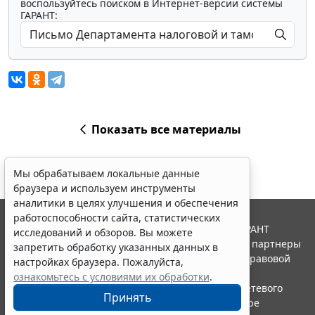
воспользуйтесь поиском в Интернет-версии системы
ГАРАНТ:
Показать все материалы
Мы обрабатываем локальные данные
браузера и используем инструменты
аналитики в целях улучшения и обеспечения
работоспособности сайта, статистических
© ООО "НПП "ГАРАНТ-СЕРВИС", 2026. Система ГАРАНТ
исследований и обзоров. Вы можете
выпускается с 1990 года. Компания "Гарант" и ее партнеры
запретить обработку указанных данных в
являются участниками Российской ассоциации правовой
настройках браузера. Пожалуйста,
информации ГАРАНТ.
ознакомьтесь с условиями их обработки
.
Портал ГАРАНТ.РУ зарегистрирован в качестве сетевого
Принять
издания Федеральной службой по надзору в сфере