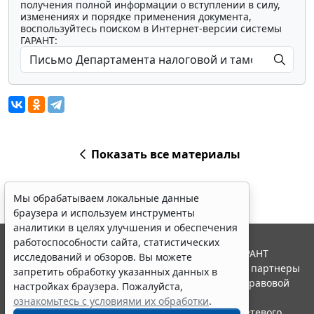
получения полной информации о вступлении в силу,
изменениях и порядке применения документа,
воспользуйтесь поиском в Интернет-версии системы
ГАРАНТ:
Показать все материалы
Мы обрабатываем локальные данные
браузера и используем инструменты
аналитики в целях улучшения и обеспечения
работоспособности сайта, статистических
© ООО "НПП "ГАРАНТ-СЕРВИС", 2026. Система ГАРАНТ
исследований и обзоров. Вы можете
выпускается с 1990 года. Компания "Гарант" и ее партнеры
запретить обработку указанных данных в
являются участниками Российской ассоциации правовой
настройках браузера. Пожалуйста,
информации ГАРАНТ.
ознакомьтесь с условиями их обработки
.
Портал ГАРАНТ.РУ зарегистрирован в качестве сетевого