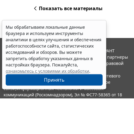
Показать все материалы
Мы обрабатываем локальные данные
браузера и используем инструменты
аналитики в целях улучшения и обеспечения
работоспособности сайта, статистических
© ООО "НПП "ГАРАНТ-СЕРВИС", 2026. Система ГАРАНТ
исследований и обзоров. Вы можете
выпускается с 1990 года. Компания "Гарант" и ее партнеры
запретить обработку указанных данных в
являются участниками Российской ассоциации правовой
настройках браузера. Пожалуйста,
информации ГАРАНТ.
ознакомьтесь с условиями их обработки
.
Портал ГАРАНТ.РУ зарегистрирован в качестве сетевого
Принять
издания Федеральной службой по надзору в сфере
связи,информационных технологий и массовых
коммуникаций (Роскомнадзором), Эл № ФС77-58365 от 18
июня 2014 года.
16+
Контакты
8-800-200-88-88