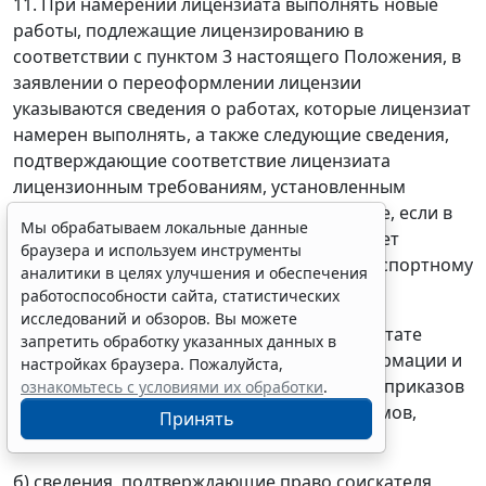
11. При намерении лицензиата выполнять новые
работы, подлежащие лицензированию в
соответствии с пунктом 3 настоящего Положения, в
заявлении о переоформлении лицензии
указываются сведения о работах, которые лицензиат
намерен выполнять, а также следующие сведения,
подтверждающие соответствие лицензиата
лицензионным требованиям, установленным
пунктом 6 настоящего Положения (в случае, если в
Мы обрабатываем локальные данные
качестве лицензирующего органа выступает
браузера и используем инструменты
Федеральная служба по техническому и экспортному
аналитики в целях улучшения и обеспечения
контролю):
работоспособности сайта, статистических
исследований и обзоров. Вы можете
а) сведения, подтверждающие наличие в штате
запретить обработку указанных данных в
лицензиата специалистов по защите информации и
настройках браузера. Пожалуйста,
их квалификацию (с указанием реквизитов приказов
ознакомьтесь с условиями их обработки
.
о назначении или трудовых книжек, дипломов,
Принять
удостоверений, свидетельств);
б) сведения, подтверждающие право соискателя