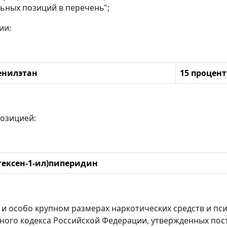
ьных позиций в перечень";
ии:
фенилэтан
15 процент
озицией:
огексен-1-ил)пиперидин
 и особо крупном размерах наркотических средств и пси
вного кодекса Российской Федерации, утвержденных по