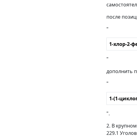
самостоятел
после позиц
"
1-хлор-2-
"
дополнить п
"
1-(1-цикл
".
2. В крупном
229.1 Уголо