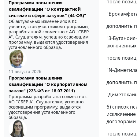
после позиц
Программа повышения
квалификации "О контрактной
"Броламфета
системе в сфере закупок" (44-ФЗ)"
Об актуальных изменениях в КС
дополнить п
узнаете, став участником программы,
разработанной совместно с АО ''СБЕР
А". Слушателям, успешно освоившим
"3-Бутаноил
программу, выдаются удостоверения
включенных 
установленного образца.
после позиц
"N-Диметил
11 августа 2026
Программа повышения
дополнить п
квалификации "О корпоративном
заказе" (223-ФЗ от 18.07.2011)
"Диметокаин
Программа разработана совместно с
АО ''СБЕР А". Слушателям, успешно
б) список п
освоившим программу, выдаются
удостоверения установленного
исключение 
образца.
договорами 
после позиц