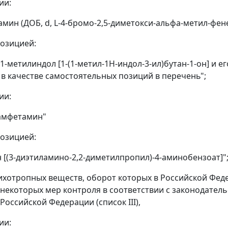
ии:
мин (ДОБ, d, L-4-бромо-2,5-диметокси-альфа-метил-фен
озицией:
-1-метилиндол [1-(1-метил-1Н-индол-3-ил)бутан-1-он] и 
в качестве самостоятельных позиций в перечень";
ии:
амфетамин"
озицией:
 [(3-диэтиламино-2,2-диметилпропил)-4-аминобензоат]"
сихотропных веществ, оборот которых в Российской Фед
некоторых мер контроля в соответствии с законодате
Российской Федерации (список III),
ии: