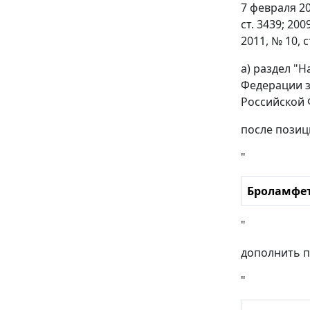
7 февраля 20
ст. 3439; 2009
2011, № 10, ст
а) раздел "
Федерации з
Российской Ф
после позиц
"
Броламфет
"
дополнить п
"