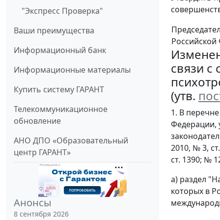
совершенств
"Экспресс Проверка"
Председате
Ваши преимущества
Российской
Информационный банк
Изменен
связи с
Информационные материалы
психотр
Купить систему ГАРАНТ
(утв.
пос
Телекоммуникационное
1. В перечн
обновление
Федерации, 
законодательс
АНО ДПО «Образовательный
2010, № 3, ст
центр ГАРАНТ»
ст. 1390; № 12
а) раздел "
которых в Р
Анонсы
международн
8 сентября 2026