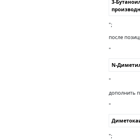
3-Бутаноил
производн
";
после позиц
"
N-Димети
"
дополнить п
"
Диметокаи
";