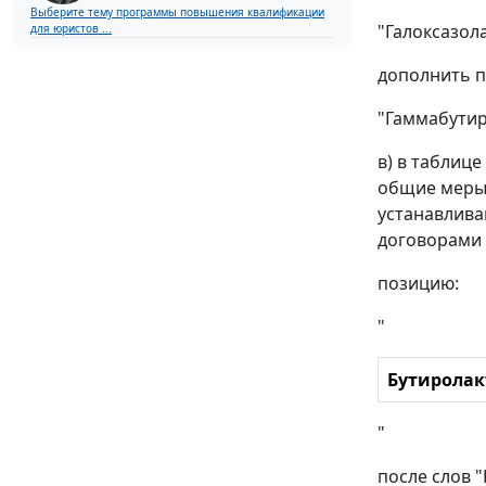
Выберите тему программы повышения квалификации
"Галоксазол
для юристов ...
дополнить п
"Гаммабутир
в) в таблиц
общие меры 
устанавлива
договорами 
позицию:
"
Бутиролак
"
после слов 