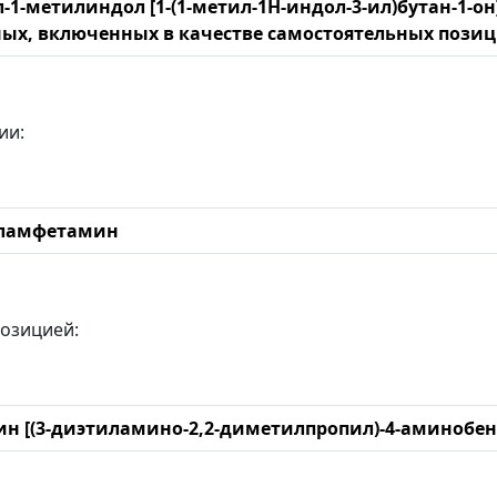
-1-метилиндол [1-(1-метил-1Н-индол-3-ил)бутан-1-о
ых, включенных в качестве самостоятельных позиц
ии:
ламфетамин
озицией:
н [(3-диэтиламино-2,2-диметилпропил)-4-аминобен