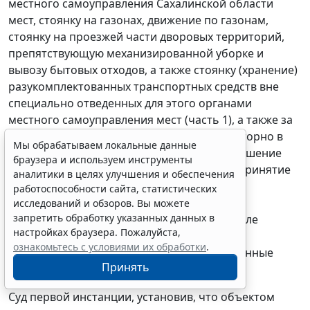
местного самоуправления Сахалинской области
мест, стоянку на газонах, движение по газонам,
стоянку на проезжей части дворовых территорий,
препятствующую механизированной уборке и
вывозу бытовых отходов, а также стоянку (хранение)
разукомплектованных транспортных средств вне
специально отведенных для этого органами
местного самоуправления мест (
часть 1
), а также за
совершение перечисленных действий повторно в
Мы обрабатываем локальные данные
течение года со дня наложения за их совершение
браузера и используем инструменты
административного наказания либо за непринятие
аналитики в целях улучшения и обеспечения
мер по вывозу разукомплектованного
работоспособности сайта, статистических
автотранспортного средства в специально
исследований и обзоров. Вы можете
запретить обработку указанных данных в
отведённое место в течение семи дней после
настройках браузера. Пожалуйста,
привлечения лица к административной
ознакомьтесь с условиями их обработки
.
ответственности за действия, предусмотренные
Принять
частью 1 названной статьи.
Суд первой инстанции, установив, что объектом