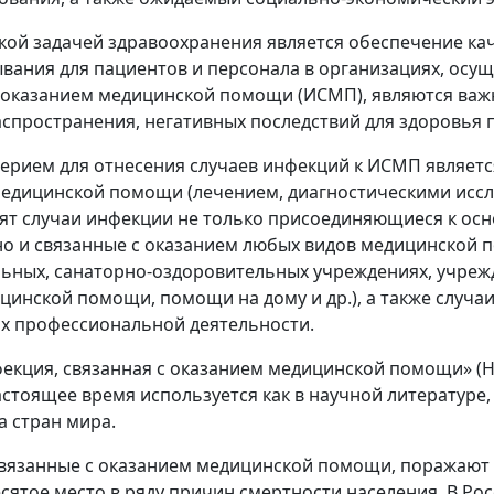
кой задачей здравоохранения является обеспечение к
вания для пациентов и персонала в организациях, осу
 оказанием медицинской помощи (ИСМП), являются важ
спространения, негативных последствий для здоровья п
рием для отнесения случаев инфекций к ИСМП является
едицинской помощи (лечением, диагностическими иссле
т случаи инфекции не только присоединяющиеся к ос
но и связанные с оказанием любых видов медицинской 
ьных, санаторно-оздоровительных учреждениях, учреж
цинской помощи, помощи на дому и др.), а также случ
их профессиональной деятельности.
кция, связанная с оказанием медицинской помощи» (Healt
астоящее время используется как в научной литературе,
 стран мира.
вязанные с оказанием медицинской помощи, поражают 5
сятое место в ряду причин смертности населения. В Р