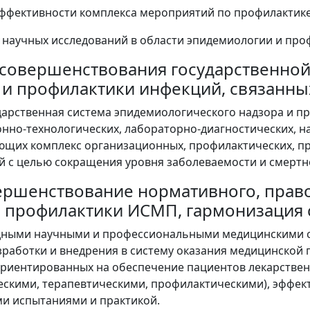
эффективности комплекса мероприятий по профилактик
е научных исследований в области эпидемиологии и пр
ти совершенствования государственн
 и профилактики инфекций, связанн
дарственная система эпидемиологического надзора и п
но-технологических, лабораторно-диагностических, на
щих комплекс организационных, профилактических, пр
 с целью сокращения уровня заболеваемости и смертн
вершенствование нормативного, прав
 профилактики ИСМП, гармонизация
ными научными и профессиональными медицинскими с
зработки и внедрения в систему оказания медицинско
риентированных на обеспечение пациентов лекарстве
ескими, терапевтическими, профилактическими), эффек
и испытаниями и практикой.