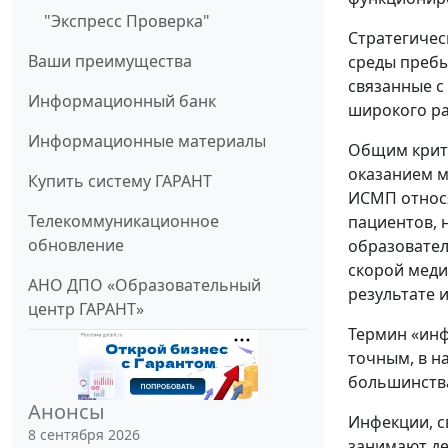
"Экспресс Проверка"
Стратегичес
Ваши преимущества
среды пребы
связанные с
Информационный банк
широкого ра
Информационные материалы
Общим крите
оказанием м
Купить систему ГАРАНТ
ИСМП относя
Телекоммуникационное
пациентов, 
обновление
образовател
скорой меди
АНО ДПО «Образовательный
результате 
центр ГАРАНТ»
Термин «инфе
точным, в н
большинства
Анонсы
Инфекции, с
8 сентября 2026
занимают де