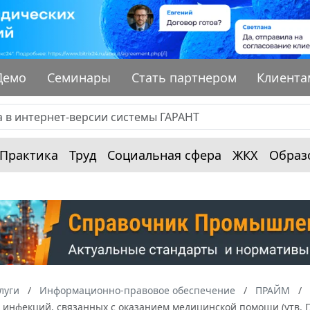
Демо
Семинары
Стать партнером
Клиента
Практика
Труд
Социальная сфера
ЖКХ
Образ
луги
Информационно-правовое обеспечение
ПРАЙМ
 инфекций, связанных с оказанием медицинской помощи (утв.