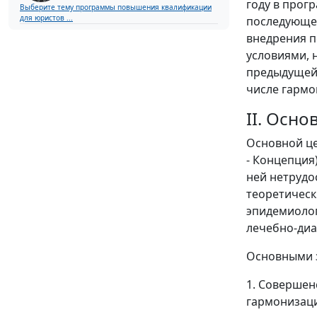
году в прог
Выберите тему программы повышения квалификации
для юристов ...
последующее
внедрения п
условиями, 
предыдущей 
числе гарм
II. Осн
Основной це
- Концепция
ней нетрудо
теоретическ
эпидемиолог
лечебно-диа
Основными 
1. Совершен
гармонизац