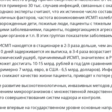
тся примерно 30 тыс. случаев инфекций, связанных с ок
однако эксперты считают, что их истинное число составл
зличных факторов, частота возникновения ИСМП колеб
ворожденные дети, пожилые люди, пациенты с тяжелым
щими заболеваниями, пациенты, подвергающиеся агрес
ции органов и т.п. В этих группах показатели заболев
ИСМП находятся в стационаре в 2-3 раза дольше, чем а
0 дней задерживается их выписка, в 3-4 раза возрастает 
номический ущерб, причиняемый ИСМП, значителен: в 
может достигать 10-15 млрд. рублей в год (для сравнен
примерно 7 млрд. евро, в США - 6,5 млрд. долларов). И
 снижают качество жизни пациента, приводят к потере
 развитие высокотехнологичных, инвазивных методов д
ением микроорганизмов с множественной лекарственн
о совершенствования систем надзора и контроля.
ане впервые на государственном уровне основные нап