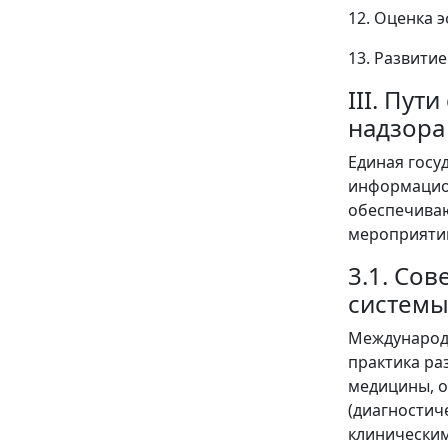
12. Оценка 
13. Развити
III. Пу
надзора
Единая госу
информацион
обеспечиваю
мероприятий
3.1. Со
системы
Международ
практика ра
медицины, о
(диагностич
клиническим