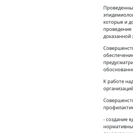
Проведенные
эпидемиолог
которые и д
проведение 
доказанной 
Совершенств
обеспечению
предусматри
обоснованно
К работе на
организаций
Совершенств
профилакти
- создание 
нормативные