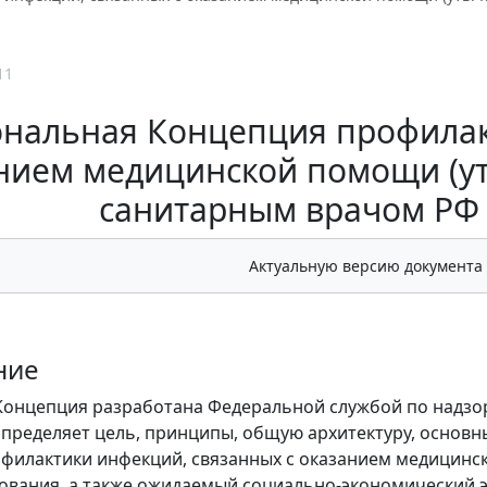
11
нальная Концепция профилак
нием медицинской помощи (ут
санитарным врачом РФ 6
Актуальную версию документа
ние
онцепция разработана Федеральной службой по надзор
определяет цель, принципы, общую архитектуру, осно
филактики инфекций, связанных с оказанием медицинс
вания, а также ожидаемый социально-экономический э