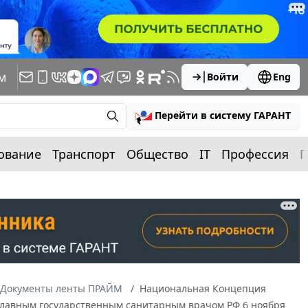
м
Войти
Eng
Перейти в систему ГАРАНТ
ование
Транспорт
Общество
IT
Профессия
П
Документы ленты ПРАЙМ
Национальная Концепция
 Главным государственным санитарным врачом РФ 6 ноября