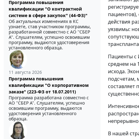
Программа повышения
регистрируе
квалификации "О контрактной
пациентов), 
системе в сфере закупок" (44-ФЗ)"
Об актуальных изменениях в КС
действия ра
узнаете, став участником программы,
уязвимы: но
разработанной совместно с АО ''СБЕР
сопутствую
А". Слушателям, успешно освоившим
программу, выдаются удостоверения
транспланта
установленного образца.
Пациенты с 
среднем на 1
исхода. Эко
11 августа 2026
подсчетам, 
Программа повышения
квалификации "О корпоративном
составляет 
заказе" (223-ФЗ от 18.07.2011)
существенно
Программа разработана совместно с
АО ''СБЕР А". Слушателям, успешно
Интенсивное
освоившим программу, выдаются
распростран
удостоверения установленного
образца.
непрерывног
В нашей стр