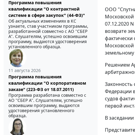
Программа повышения
ООО "Спутни
квалификации "О контрактной
системе в сфере закупок" (44-ФЗ)"
Московской 
Об актуальных изменениях в КС
07.12.2020 N
узнаете, став участником программы,
возврате зем
разработанной совместно с АО ''СБЕР
А". Слушателям, успешно освоившим
фактически 
программу, выдаются удостоверения
Московской 
установленного образца.
земельному н
Решением Ар
11 августа 2026
арбитражног
Программа повышения
квалификации "О корпоративном
Законность 
заказе" (223-ФЗ от 18.07.2011)
Федерации в
Программа разработана совместно с
судов факти
АО ''СБЕР А". Слушателям, успешно
первой инст
освоившим программу, выдаются
удостоверения установленного
образца.
В заседании
Представите