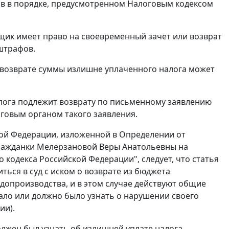
ов в порядке, предусмотренном Налоговым кодексом
льщик имеет право на своевременный зачет или возврат
штрафов.
ли возврате суммы излишне уплаченного налога может
алога подлежит возврату по письменному заявлению
говым органом такого заявления.
кой Федерации, изложенной в Определении от
 гражданки Мелерзановой Веры Анатольевны на
 кодекса Российской Федерации", следует, что статья
иться в суд с иском о возврате из бюджета
допроизводства, и в этом случае действуют общие
знало или должно было узнать о нарушении своего
ии).
лжен был узнать об излишней уплате налога,