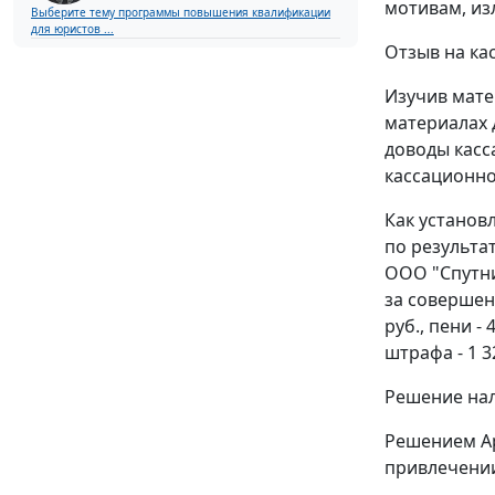
мотивам, из
Выберите тему программы повышения квалификации
для юристов ...
Отзыв на ка
Изучив мате
материалах 
доводы касс
кассационно
Как установ
по результа
ООО "Спутни
за совершен
руб., пени -
штрафа - 1 3
Решение нал
Решением Ар
привлечении