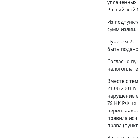
уплаченных 
Российской 
Из подпункт
сумм излишн
Пунктом 7 с
быть подано 
Согласно пу
налогоплате
Вместе с те
21.06.2001 
нарушение е
78 НК РФ не 
переплаченн
правила исч
права (пунк
Вопрос опре