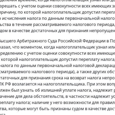
зрешать с учетом оценки совокупности всех имеющих зн
причину, по которой налогоплательщик допустил перепл
 исчисления налога по данным первоначальной налого
ьства в течение рассматриваемого налогового периода, 
дом в качестве достаточных для признания непропущен
ысшего Арбитражного Суда Российской Федерации в Поста
указал, что моментом, когда налогоплательщик узнал ил
ределению с учетом оценки совокупности всех имеющих 
 которой налогоплательщик допустил переплату налога
налога по данным первоначальной налоговой декларац
сматриваемого налогового периода), а также других обс
статочных для признания срока на возврат налога непр
 АПК РФ возлагается на налогоплательщика. При этом в
олжен был узнать об излишней уплате налога, надлежит 
чение для дела обстоятельств, в частности надлежит у
реплату налога; наличие у него возможности для правил
тва, которые могут быть признаны судом в качестве д
га.