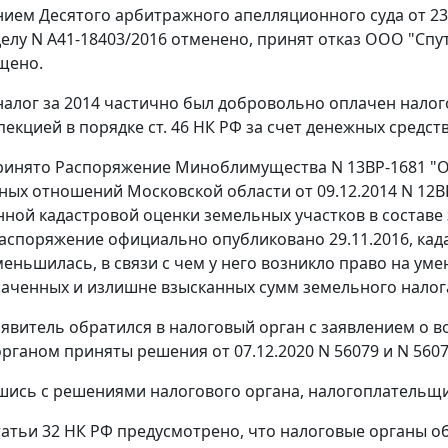
ием Десятого арбитражного апелляционного суда от 23
делу N А41-18403/2016 отменено, принят отказ ООО "Спу
щено.
алог за 2014 частично был добровольно оплачен налого
пекцией в порядке ст. 46 НК РФ за счет денежных средс
принято Распоряжение Миноблимущества N 13ВР-1681 "
ых отношений Московской области от 09.12.2014 N 12ВР
нной кадастровой оценки земельных участков в составе
аспоряжение официально опубликовано 29.11.2016, ка
меньшилась, в связи с чем у него возникло право на уме
аченных и излишне взысканных сумм земельного налога 
заявитель обратился в налоговый орган с заявлением о 
рганом приняты решения от 07.12.2020 N 56079 и N 56076
шись с решениями налогового органа, налогоплательщи
татьи 32 НК РФ предусмотрено, что налоговые органы о