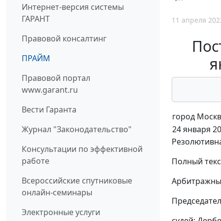
Интернет-версия системы
ГАРАНТ
11 апреля 202
Правовой консалтинг
Пос
ПРАЙМ
я
Правовой портал
www.garant.ru
Вести Гаранта
город Моск
24 января 20
Журнал "Законодательство"
Резолютивна
Консультации по эффективной
работе
Полный текс
Всероссийские спутниковые
Арбитражный
онлайн-семинары
Председател
Электронные услуги
судей: Дербе