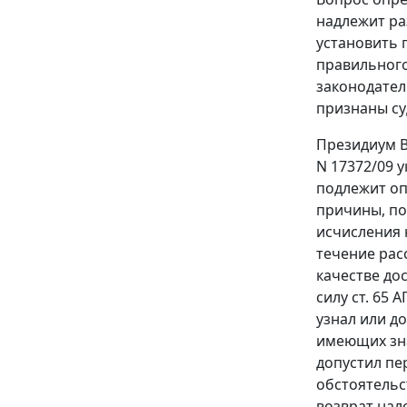
надлежит ра
установить 
правильного
законодател
признаны су
Президиум В
N 17372/09 
подлежит оп
причины, по
исчисления 
течение рас
качестве до
силу ст. 65
узнал или д
имеющих зна
допустил пе
обстоятельс
возврат нало