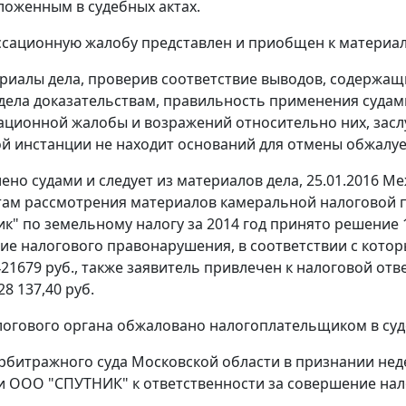
ложенным в судебных актах.
ссационную жалобу представлен и приобщен к материал
риалы дела, проверив соответствие выводов, содержащ
дела доказательствам, правильность применения судам
ационной жалобы и возражений относительно них, заслу
й инстанции не находит оснований для отмены обжалуе
лено судами и следует из материалов дела, 25.01.2016
там рассмотрения материалов камеральной налоговой
к" по земельному налогу за 2014 год принято решение
ие налогового правонарушения, в соответствии с котор
 421679 руб., также заявитель привлечен к налоговой от
28 137,40 руб.
огового органа обжаловано налогоплательщиком в суд
битражного суда Московской области в признании неде
 ООО "СПУТНИК" к ответственности за совершение нал