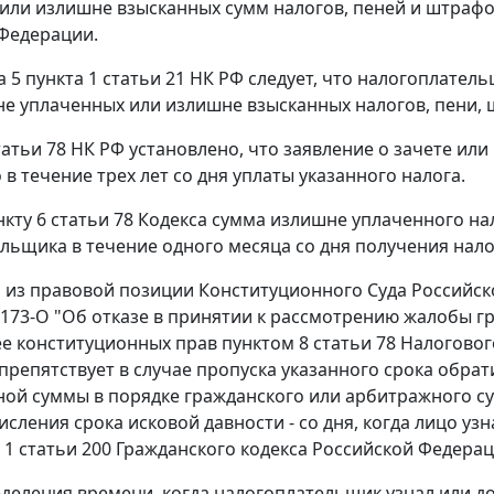
или излишне взысканных сумм налогов, пеней и штраф
Федерации.
а 5 пункта 1 статьи 21 НК РФ следует, что налогоплате
е уплаченных или излишне взысканных налогов, пени, 
татьи 78 НК РФ установлено, что заявление о зачете и
в течение трех лет со дня уплаты указанного налога.
нкту 6 статьи 78 Кодекса сумма излишне уплаченного н
льщика в течение одного месяца со дня получения нало
м из правовой позиции Конституционного Суда Российс
N 173-О "Об отказе в принятии к рассмотрению жалобы
е конституционных прав пунктом 8 статьи 78 Налогового
препятствует в случае пропуска указанного срока обрат
ой суммы в порядке гражданского или арбитражного су
исления срока исковой давности - со дня, когда лицо у
т 1 статьи 200 Гражданского кодекса Российской Федерац
деления времени, когда налогоплательщик узнал или до