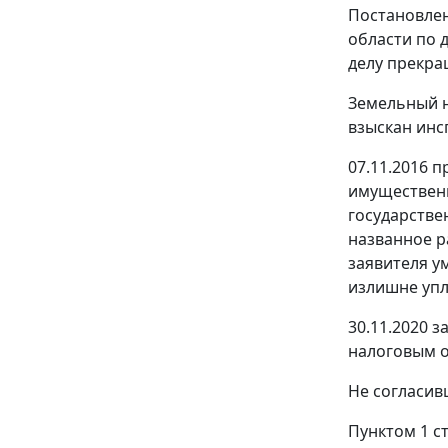
Постановлен
области по 
делу прекра
Земельный н
взыскан инс
07.11.2016 
имущественн
государстве
названное р
заявителя у
излишне упл
30.11.2020 
налоговым о
Не согласив
Пунктом 1 с