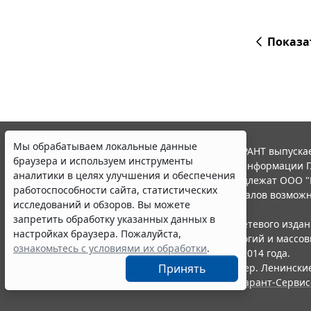
Показа
Мы обрабатываем локальные данные
© ООО "НПП "ГАРАНТ-СЕРВИС", 2026. Система ГАРАНТ выпускае
браузера и используем инструменты
участниками Российской ассоциации правовой информации Г
аналитики в целях улучшения и обеспечения
Все права на материалы сайта ГАРАНТ.РУ принадлежат ООО "
работоспособности сайта, статистических
Полное или частичное воспроизведение материалов возможн
исследований и обзоров. Вы можете
Правила использования портала.
запретить обработку указанных данных в
Портал ГАРАНТ.РУ зарегистрирован в качестве сетевого изда
настройках браузера. Пожалуйста,
надзору в сфере связи,информационных технологий и массо
ознакомьтесь с условиями их обработки
.
(Роскомнадзором), Эл № ФС77-58365 от 18 июня 2014 года.
Принять
ООО "НПП "ГАРАНТ-СЕРВИС", 119234, г. Москва, тер. Ленинские 
Разработчик ЭПС Система ГАРАНТ – ООО "НПП "
Гарант-Сервис