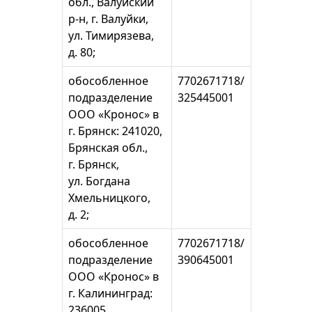
обл., Валуйский
р-н, г. Валуйки,
ул. Тимирязева,
д. 80;
обособленное
7702671718/
подразделение
325445001
ООО «Кронос» в
г. Брянск: 241020,
Брянская обл.,
г. Брянск,
ул. Богдана
Хмельницкого,
д. 2;
обособленное
7702671718/
подразделение
390645001
ООО «Кронос» в
г. Калининград:
236005,