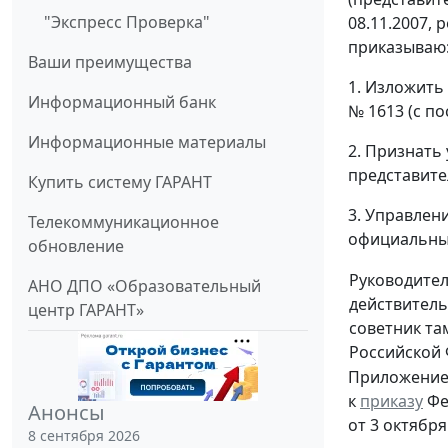
"Экспресс Проверка"
08.11.2007, 
приказываю
Ваши преимущества
1. Изложить
Информационный банк
№ 1613 (с п
Информационные материалы
2. Признать
представите
Купить систему ГАРАНТ
3. Управлен
Телекоммуникационное
официальных
обновление
Руководите
АНО ДПО «Образовательный
действител
центр ГАРАНТ»
советник т
Российской
Приложени
к
приказу
Фе
Анонсы
от 3 октября
8 сентября 2026