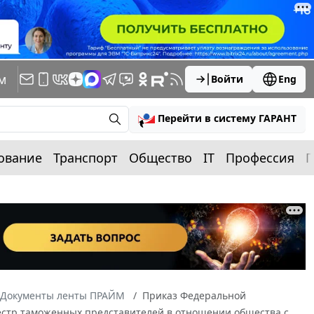
м
Войти
Eng
Перейти в систему ГАРАНТ
ование
Транспорт
Общество
IT
Профессия
П
Документы ленты ПРАЙМ
Приказ Федеральной
еестр таможенных представителей в отношении общества с