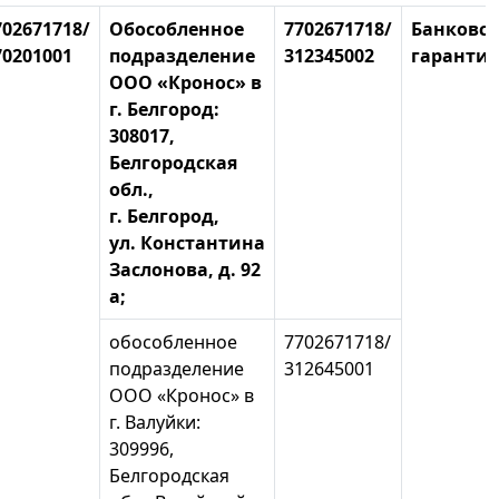
702671718/
Обособленное
7702671718/
Банковск
70201001
подразделение
312345002
гарантия
ООО «Кронос» в
г. Белгород:
308017,
Белгородская
обл.,
г. Белгород,
ул. Константина
Заслонова, д. 92
а;
обособленное
7702671718/
подразделение
312645001
ООО «Кронос» в
г. Валуйки:
309996,
Белгородская