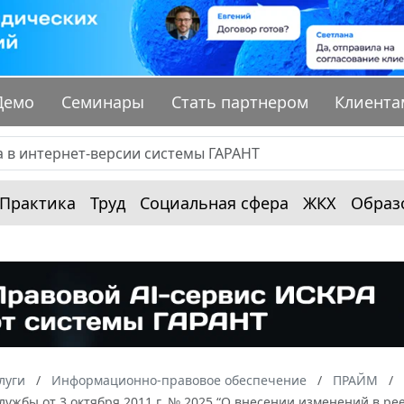
Демо
Семинары
Стать партнером
Клиента
Практика
Труд
Социальная сфера
ЖКХ
Образ
луги
Информационно-правовое обеспечение
ПРАЙМ
ужбы от 3 октября 2011 г. № 2025 “О внесении изменений в р