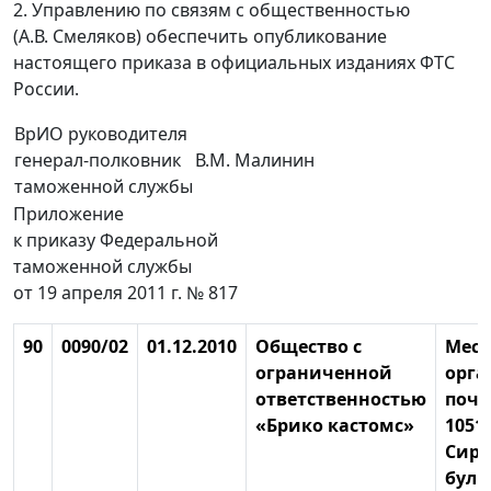
2. Управлению по связям с общественностью
(А.В. Смеляков) обеспечить опубликование
настоящего приказа в официальных изданиях ФТС
России.
ВрИО руководителя
генерал-полковник
В.М. Малинин
таможенной службы
Приложение
к приказу Федеральной
таможенной службы
от 19 апреля 2011 г. № 817
90
0090/02
01.12.2010
Общество с
Мест
ограниченной
орга
ответственностью
почт
«Брико кастомс»
10512
Сир
бульв