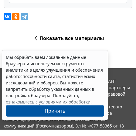
Показать все материалы
Мы обрабатываем локальные данные
браузера и используем инструменты
аналитики в целях улучшения и обеспечения
работоспособности сайта, статистических
© ООО "НПП "ГАРАНТ-СЕРВИС", 2026. Система ГАРАНТ
исследований и обзоров. Вы можете
выпускается с 1990 года. Компания "Гарант" и ее партнеры
запретить обработку указанных данных в
являются участниками Российской ассоциации правовой
настройках браузера. Пожалуйста,
информации ГАРАНТ.
ознакомьтесь с условиями их обработки
.
Портал ГАРАНТ.РУ зарегистрирован в качестве сетевого
Принять
издания Федеральной службой по надзору в сфере
связи,информационных технологий и массовых
коммуникаций (Роскомнадзором), Эл № ФС77-58365 от 18
июня 2014 года.