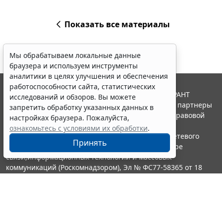
Показать все материалы
Мы обрабатываем локальные данные
браузера и используем инструменты
аналитики в целях улучшения и обеспечения
работоспособности сайта, статистических
© ООО "НПП "ГАРАНТ-СЕРВИС", 2026. Система ГАРАНТ
исследований и обзоров. Вы можете
выпускается с 1990 года. Компания "Гарант" и ее партнеры
запретить обработку указанных данных в
являются участниками Российской ассоциации правовой
настройках браузера. Пожалуйста,
информации ГАРАНТ.
ознакомьтесь с условиями их обработки
.
Портал ГАРАНТ.РУ зарегистрирован в качестве сетевого
Принять
издания Федеральной службой по надзору в сфере
связи,информационных технологий и массовых
коммуникаций (Роскомнадзором), Эл № ФС77-58365 от 18
июня 2014 года.
16+
Контакты
8-800-200-88-88