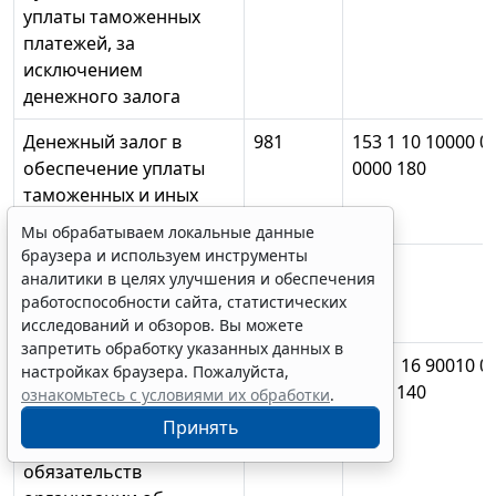
уплаты таможенных
платежей, за
исключением
денежного залога
Денежный залог в
981
153 1 10 10000 0
обеспечение уплаты
0000 180
таможенных и иных
платежей
Мы обрабатываем локальные данные
браузера и используем инструменты
Суммарный платеж
КН
аналитики в целях улучшения и обеспечения
крупного
работоспособности сайта, статистических
плательщика***
исследований и обзоров. Вы можете
запретить обработку указанных данных в
Денежные средства,
990
153 1 16 90010 0
настройках браузера. Пожалуйста,
внесенные в качестве
0000 140
ознакомьтесь с условиями их обработки
.
обеспечения
Принять
исполнения
обязательств