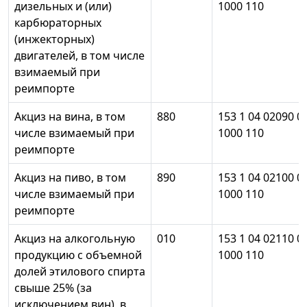
дизельных и (или)
1000 110
карбюраторных
(инжекторных)
двигателей, в том числе
взимаемый при
реимпорте
Акциз на вина, в том
880
153 1 04 02090 0
числе взимаемый при
1000 110
реимпорте
Акциз на пиво, в том
890
153 1 04 02100 0
числе взимаемый при
1000 110
реимпорте
Акциз на алкогольную
010
153 1 04 02110 0
продукцию с объемной
1000 110
долей этилового спирта
свыше 25% (за
исключением вин), в