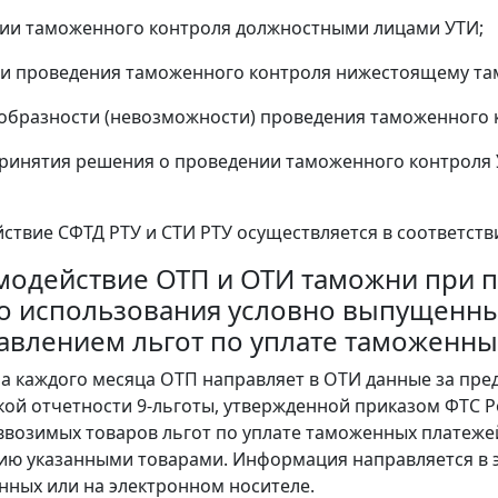
нии таможенного контроля должностными лицами УТИ;
ии проведения таможенного контроля нижестоящему та
ообразности (невозможности) проведения таможенного 
 принятия решения о проведении таможенного контроля 
йствие СФТД РТУ и СТИ РТУ осуществляется в соответств
аимодействие ОТП и ОТИ таможни при
о использования условно выпущенны
авлением льгот по уплате таможенны
сла каждого месяца ОТП направляет в ОТИ данные за п
кой отчетности 9-льготы, утвержденной приказом ФТС Р
возимых товаров льгот по уплате таможенных платежей
ю указанными товарами. Информация направляется в э
нных или на электронном носителе.