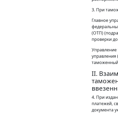
3. При тамо
Главное упр
федеральных
(ОТП) (подр
проверки до
Управление 
управления 
таможенный 
II. Вза
таможен
ввезенн
4. При изда
платежей, с
документа у