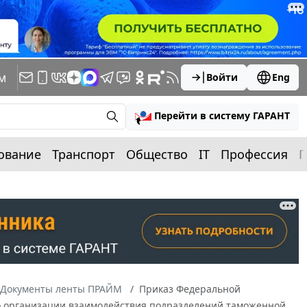
м
Войти
Eng
Перейти в систему ГАРАНТ
ование
Транспорт
Общество
IT
Профессия
П
Документы ленты ПРАЙМ
Приказ Федеральной
по организации взаимодействия подразделений таможенной