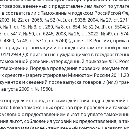
товаров, ввезенных с предоставлением льгот по уплате
 в соответствии с Таможенным кодексом Российской Фе
3, № 22, ст. 2066, № 52 (ч. I), ст. 5038; 2004, № 27, ст. 2711, 
, № 1, ст. 15, № 3, ст. 280, № 8, ст. 854, № 52 (ч. II), ст. 5504;
, ст. 5417, № 50, ст. 6246; 2008, № 26, ст. 3022, № 49, ст. 5748
9, 4860, № 48, ст. 5717, ст. 5740) (далее - ТК России), пр
 Порядка организации и проведения таможенной ревизи
№ 01/12949-ДК признан не нуждающимся в государственно
таможенной ревизии, утвержденный приказом ФТС России о
утверждении Порядка проведения проверки документов и
х средств» (зарегистрирован Минюстом России 20.11.200
кументов и сведений после выпуска товаров и (или) тр
 августа 2009 г. № 1560).
ия определяет порядок взаимодействия подразделений
ого блока таможенных органов при проведении таможе
условно с предоставлением льгот по уплате таможенн
ния льгот, соблюдения условий их предоставления, а т
ю товарами (далее - таможенный контроль целевого ис