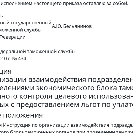
 исполнением настоящего приказа оставляю за собой.
ль
ьный государственный
А.Ю. Бельянинов
аможенной службы
 Федерации
е
деральной таможенной службы
010 г. № 434
ция
низации взаимодействия подразделе
елениями экономического блока там
ного контроля целевого использова
ых с предоставлением льгот по упла
е положения
я Инструкция по организации взаимодействия подразд
ого блока таможенных органов при проведении таможе