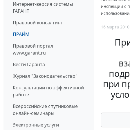
Интернет-версия системы
инспекции с 
ГАРАНТ
использовани
Правовой консалтинг
16 марта 2010
ПРАЙМ
При
Правовой портал
www.garant.ru
вз
Вести Гаранта
подр
Журнал "Законодательство"
при п
Консультации по эффективной
усл
работе
Всероссийские спутниковые
онлайн-семинары
Электронные услуги