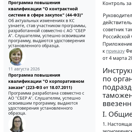
Программа повышения
Контроль за
квалификации "О контрактной
системе в сфере закупок" (44-ФЗ)"
Руководите
Об актуальных изменениях в КС
действител
узнаете, став участником программы,
советник т
разработанной совместно с АО ''СБЕР
А". Слушателям, успешно освоившим
Российской
программу, выдаются удостоверения
Приложени
установленного образца.
к
приказу
Фе
от 4 марта 2
Инструк
11 августа 2026
Программа повышения
по орга
квалификации "О корпоративном
подразд
заказе" (223-ФЗ от 18.07.2011)
Программа разработана совместно с
таможен
АО ''СБЕР А". Слушателям, успешно
ввезенн
освоившим программу, выдаются
удостоверения установленного
I. Общи
образца.
1. Настояща
экономическ