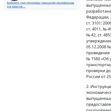
Выберите тему программы повышения квалификации
выпущенных 
для юристов ...
разработана
Федерации, 200
ст. 3101; 2006
ст. 4011, № 45
№ 42, ст. 485
утверждении
05.12.2008 
проведения 
№ 1560 «Об 
транспортны
проверки до
России от 25
2. Инструкц
экономическ
выпущенных 
предоставле
распоряжени