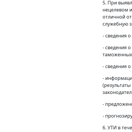
5. При выяв
нецелевом и
отличной от
служебную з
- сведения 
- сведения 
таможенных
- сведения 
- информац
(результаты
законодател
- предложен
- прогнозир
6. УТИ в те