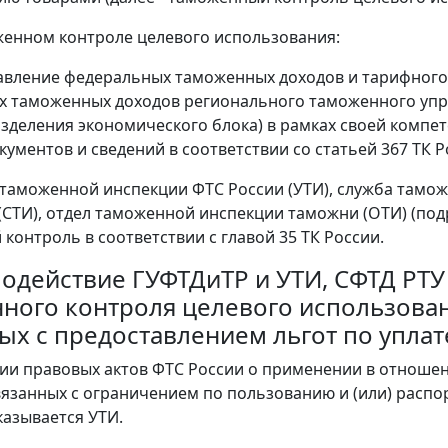
женном контроле целевого использования:
авление федеральных таможенных доходов и тарифного 
 таможенных доходов регионального таможенного упр
азделения экономического блока) в рамках своей комп
кументов и сведений в соответствии со статьей 367 ТК Р
таможенной инспекции ФТС России (УТИ), служба тамо
(СТИ), отдел таможенной инспекции таможни (ОТИ) (по
контроль в соответствии с главой 35 ТК России.
имодействие ГУФТДиТР и УТИ, СФТД РТ
ного контроля целевого использова
ых с предоставлением льгот по упла
нии правовых актов ФТС России о применении в отноше
вязанных с ограничением по пользованию и (или) расп
казывается УТИ.