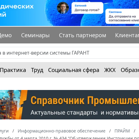
Демо
Семинары
Стать партнером
Клиента
Практика
Труд
Социальная сфера
ЖКХ
Образ
луги
Информационно-правовое обеспечение
ПРАЙМ
лужбы от 4 марта 2010 г. № 434 “Об утверждении Инструкции 