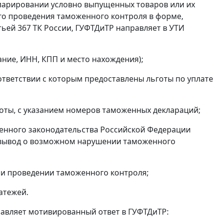
кларировании условно выпущенных товаров или их
го проведения таможенного контроля в форме,
тьей 367 ТК России, ГУФТДиТР направляет в УТИ
ание, ИНН, КПП и место нахождения);
оответствии с которым предоставлены льготы по уплате
готы, с указанием номеров таможенных деклараций;
нного законодательства Российской Федерации
ь вывод о возможном нарушении таможенного
ри проведении таможенного контроля;
атежей.
правляет мотивированный ответ в ГУФТДиТР: