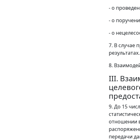
- о проведе
- о поручен
- о нецелес
7. В случае
результатах.
8. Взаимоде
III. Вз
целевог
предост
9. До 15 чи
статистичес
отношении в
распоряжени
передачи да