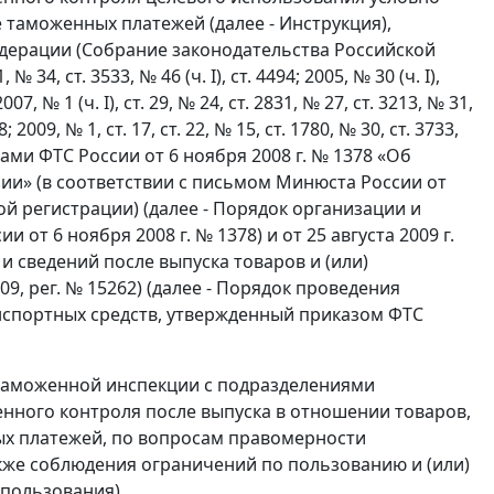
 таможенных платежей (далее - Инструкция),
дерации (Собрание законодательства Российской
№ 34, ст. 3533, № 46 (ч. I), ст. 4494; 2005, № 30 (ч. I),
 2007, № 1 (ч. I), ст. 29, № 24, ст. 2831, № 27, ст. 3213, № 31,
; 2009, № 1, ст. 17, ст. 22, № 15, ст. 1780, № 30, ст. 3733,
иказами ФТС России от 6 ноября 2008 г. № 1378 «Об
и» (в соответствии с письмом Минюста России от
й регистрации) (далее - Порядок организации и
т 6 ноября 2008 г. № 1378) и от 25 августа 2009 г.
 сведений после выпуска товаров и (или)
9, рег. № 15262) (далее - Порядок проведения
анспортных средств, утвержденный приказом ФТС
 таможенной инспекции с подразделениями
нного контроля после выпуска в отношении товаров,
ых платежей, по вопросам правомерности
акже соблюдения ограничений по пользованию и (или)
пользования).