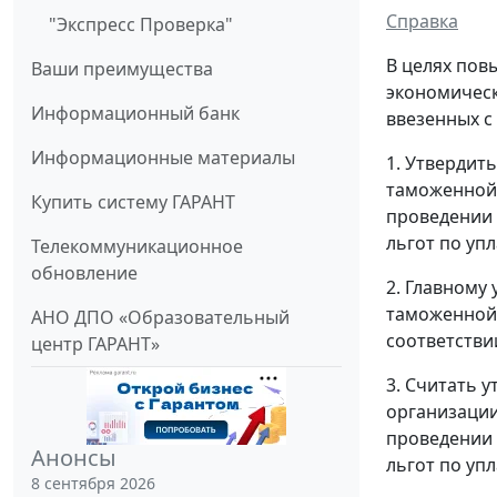
Справка
"Экспресс Проверка"
В целях пов
Ваши преимущества
экономическ
Информационный банк
ввезенных с
Информационные материалы
1. Утвердит
таможенной 
Купить систему ГАРАНТ
проведении 
льгот по уп
Телекоммуникационное
обновление
2. Главному
таможенной 
АНО ДПО «Образовательный
соответстви
центр ГАРАНТ»
3. Считать 
организации
проведении 
Анонсы
льгот по уп
8 сентября 2026