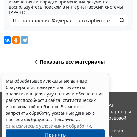
изменениях и порядке применения документа,
воспользуйтесь поиском в Интернет-версии системы
ГАРАНТ:
Показать все материалы
Мы обрабатываем локальные данные
браузера и используем инструменты
аналитики в целях улучшения и обеспечения
работоспособности сайта, статистических
© ООО "НПП "ГАРАНТ-СЕРВИС", 2026. Система ГАРАНТ
исследований и обзоров. Вы можете
выпускается с 1990 года. Компания "Гарант" и ее партнеры
запретить обработку указанных данных в
являются участниками Российской ассоциации правовой
настройках браузера. Пожалуйста,
информации ГАРАНТ.
ознакомьтесь с условиями их обработки
.
Портал ГАРАНТ.РУ зарегистрирован в качестве сетевого
Принять