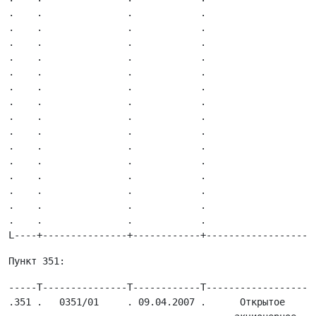
-----T---------------T------------T-------------------
.351 .   0351/01     . 09.04.2007 .      Открытое     