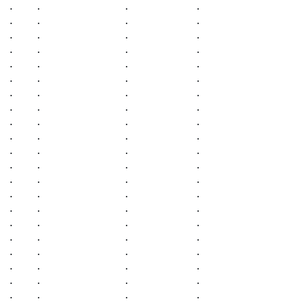
.    .               .            .                   
.    .               .            .                   
.    .               .            .                   
.    .               .            .                   
.    .               .            .                   
.    .               .            .                   
.    .               .            .                   
.    .               .            .                   
.    .               .            .                   
.    .               .            .                   
.    .               .            .                   
.    .               .            .                   
.    .               .            .                   
.    .               .            .                   
.    .               .            .                   
.    .               .            .                   
.    .               .            .                   
.    .               .            .                   
.    .               .            .                   
.    .               .            .                   
.    .               .            .                   