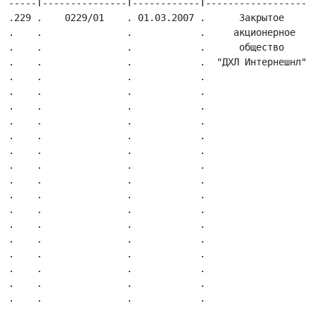
-----T---------------T------------T---------------------T-------------------T---------------T-----------------T------------T---------------------T------------T------------T-----------T---------T-----------T----------.
.229 .    0229/01    . 01.03.2007 .      Закрытое       .Местонахождение    .  7707033437   .  1027739279920  . 774850001  .    Архангельский    .  Денежный  . 50 000 000 .    Нет    .   Нет   .    Нет    .   Нет    .
.    .               .            .     акционерное     .организации,       .               .                 .            .       филиал:       .    залог   .            .           .         .           .          .
.    .               .            .      общество       .почтовый     адрес:.               .                 .            .       163061,       .            .            .           .         .           .          .
.    .               .            .  "ДХЛ Интернешнл"   .125083,     Москва,.               .                 .            . г. Архангельск, пл. .            .            .           .         .           .          .
.    .               .            .                     .ул. 8 Марта, д. 14;.               .                 .            .    Ленина, д. 4;    .            .            .           .         .           .          .
.    .               .            .                     .тел. (495)956 10 01.               .                 .            .   Владивостокский   .            .            .           .         .           .          .
.    .               .            .                     .факс (495)  232  38.               .                 .            .   филиал: 690002,   .            .            .           .         .           .          .
.    .               .            .                     .84                 .               .                 .            .   г. Владивосток,   .            .            .           .         .           .          .
.    .               .            .                     .                   .               .                 .            .   ул. Хабаровская,  .            .            .           .         .           .          .
.    .               .            .                     .                   .               .                 .            .       д. 27Б;       .            .            .           .         .           .          .
.    .               .            .                     .                   .               .                 .  