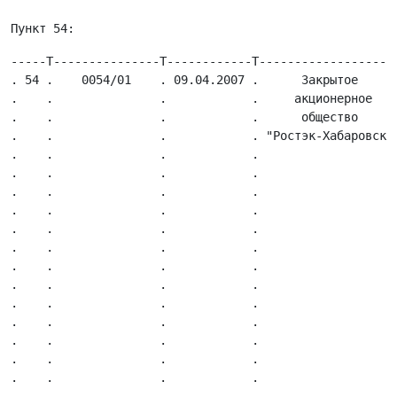
-----T---------------T------------T-------------------
. 54 .    0054/01    . 09.04.2007 .      Закрытое     
.    .               .            .     акционерное   
.    .               .            .      общество     
.    .               .            . "Ростэк-Хабаровск"
.    .               .            .                   
.    .               .            .                   
.    .               .            .                   
.    .               .            .                   
.    .               .            .                   
.    .               .            .                   
.    .               .            .                   
.    .               .            .                   
.    .               .            .                   
.    .               .            .                   
.    .               .            .                   
.    .               .            .                   
.    .               .            .                   
.    .               .            .                   