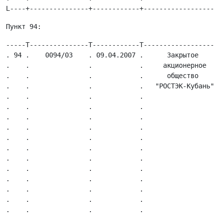
-----T---------------T------------T---------------------T-------------------T---------------T-----------------T------------T---------------------T------------T------------T-----------T---------T-----------T----------.
. 94 .    0094/03    . 09.04.2007 .      Закрытое       .Местонахождение    .  2311072379   .  1032306444983  . 230801001  .    Обособленное     .  Договор   . 50 000 000 .    Нет    .   Нет   .    Нет    .   Нет    .
.    .               .            .     акционерное     .организации,       .               .                 .            .    подразделение    .поручительс-.            .           .         .           .          .
.    .               .            .      общество       .почтовый адрес:    .               .                 .            . ЗАО "РОСТЭК-Кубань" .    тва     .            .           .         .           .          .
.    .               .            .   "РОСТЭК-Кубань"   .350004,            .               .                 .            . в г. Белореченске:  .            .            .           .         .           .          .
.    .               .            .                     .г. Краснодар,      .               .                 .            .352630, Краснодарский.            .            .           .         .           .          .
.    .               .            .                     .ул. Алма-Атинская, .               .                 .            .        край,        .            .            .           .         .           .          .
.    .               .            .                     .д. 148;            .               .                 .            .   г. Белореченск,   .            .            .           .         .           .          .
.    .               .            .                     .тел. (8612)  75  93.               .                 .            .  ул. Промышленная,  .            .            .           .         .           .          .
.    .               .            .                     .55,                .               .                 .            .       д. 56;        .            .            .           .         .           .          .
.    .               .            .                     .факс (8612)  75  93.               .                 .            .    обособленное     .            .            .           .         .           .          .
.    .               .            .                     .59                 .               .                 .  