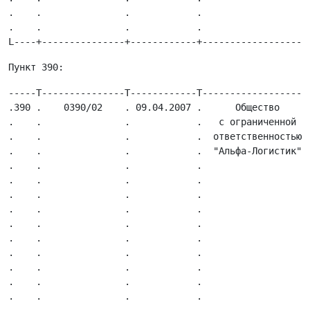
-----T---------------T------------T-------------------
.390 .    0390/02    . 09.04.2007 .      Общество     
.    .               .            .   с ограниченной  
.    .               .            .  ответственностью 
.    .               .            .  "Альфа-Логистик" 
.    .               .            .                   
.    .               .            .                   
.    .               .            .                   
.    .               .            .                   
.    .               .            .                   
.    .               .            .                   
.    .               .            .                   
.    .               .            .                   
.    .               .            .                   
.    .               .            .                   