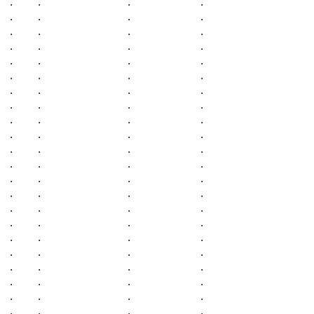
.    .               .            .                   
.    .               .            .                   
.    .               .            .                   
.    .               .            .                   
.    .               .            .                   
.    .               .            .                   
.    .               .            .                   
.    .               .            .                   
.    .               .            .                   
.    .               .            .                   
.    .               .            .                   
.    .               .            .                   
.    .               .            .                   
.    .               .            .                   
.    .               .            .                   
.    .               .            .                   
.    .               .            .                   
.    .               .            .                   
.    .               .            .                   
.    .               .            .                   
.    .               .            .                   
.    .               .            .                   