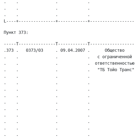
.    .               .            .                   
.    .               .            .                   
.    .               .            .                   
-----T---------------T------------T-------------------
.373 .   0373/03     . 09.04.2007 .      Общество     
.    .               .            .   с ограниченной  
.    .               .            .  ответственностью 
.    .               .            .   "ТБ Тойо Транс" 
.    .               .            .                   
.    .               .            .                   
.    .               .            .                   
.    .               .            .                   
.    .               .            .                   
.    .               .            .                   
.    .               .            .                   
.    .               .            .                   
.    .               .            .                   
.    .               .            .                   