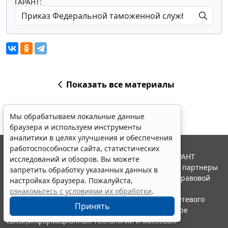
ГАРАНТ:
Показать все материалы
Мы обрабатываем локальные данные
браузера и используем инструменты
аналитики в целях улучшения и обеспечения
работоспособности сайта, статистических
© ООО "НПП "ГАРАНТ-СЕРВИС", 2026. Система ГАРАНТ
исследований и обзоров. Вы можете
выпускается с 1990 года. Компания "Гарант" и ее партнеры
запретить обработку указанных данных в
являются участниками Российской ассоциации правовой
настройках браузера. Пожалуйста,
информации ГАРАНТ.
ознакомьтесь с условиями их обработки
.
Портал ГАРАНТ.РУ зарегистрирован в качестве сетевого
Принять
издания Федеральной службой по надзору в сфере
связи,информационных технологий и массовых