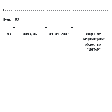
.    .               .            .                   
-----T---------------T------------T-------------------
. 83 .    0083/06    . 09.04.2007 .      Закрытое     
.    .               .            .     акционерное   
.    .               .            .      общество     
.    .               .            .       "ИНМАР"     
.    .               .            .                   
.    .               .            .                   
.    .               .            .                   
.    .               .            .                   
.    .               .            .                   
.    .               .            .                   
.    .               .            .                   
.    .               .            .                   
.    .               .            .                   
.    .               .            .                   
.    .               .            .                   