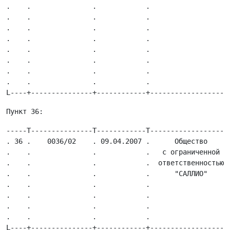
-----T---------------T------------T-------------------
. 36 .    0036/02    . 09.04.2007 .      Общество     
.    .               .            .   с ограниченной  
.    .               .            .  ответственностью 
.    .               .            .      "САЛЛИО"     
.    .               .            .                   
.    .               .            .                   
.    .               .            .                   
.    .               .            .                   