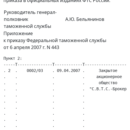
приказа в официальных изданиях ФТС России.
Руководитель генерал-
полковник
А.Ю. Бельянинов
таможенной службы
Приложение
к приказу Федеральной таможенной службы
от 6 апреля 2007 г. N 443
Пункт 2:
-----T---------------T------------T---------------------T-------------------T---------------T-----------------T------------T---------------------T------------T------------T-----------T---------T-----------T----------.
. 2  .    0002/03    . 09.04.2007 .      Закрытое       .Местонахождение    .  7701228831   .  1027739195186  . 770101001  . Архангельский ф-л:  .  Договор   . 50 000 000 .    Нет    .   Нет   .    Нет    .   Нет    .
.    .               .            .     акционерное     .организации,       .               .                 .            .       163061,       .поручительс-.            .           .         .           .          .
.    .               .            .      общество       .почтовый     адрес:.               .                 .            .   г. Архангельск,   .    тва     .            .           .         .           .          .
.    .               .            .  "С.В.Т.С.-Брокер"  .101000,     Москва,.               .                 .            . Набережная Северной .            .            .           .         .           .          .
.    .               .            .                     .Кривоколенный пер.,.               .                 .            .   Двины, д. 140;    .            .            .           .         .           .          .
.    .               .            .                     .д. 14, оф. 31-32;  .               .                 .            .Брянский ф-л: 241000,.            .            .           .         .           .          .
.    .               .            .                     .тел.  (495) 921  73.               .                 .            .     г. Брянск,      .            .            .           .         .           .          .
.    .               .            .                     .01,                .               .                 .            .ул. Красноармейская, .            .            .           .         .           .          .
.    .               .            .                     .(495) 974 78 29    .               .                 .            .       д. 93;        .            .            .           .         .           .          .
.    .               .            .                     .                   .               .                 .            . Воскресенский ф-л:  .            .            .           .         .           .          .
.    .               .            .                     .                   .               .                 .            .       140200,       .            .            .           .         .           .          .
.    .               .            .                     .                   .               .                 .            .  Московская обл.,   .            .            .           .         .           .          .
.    .               .            .                     .                   .               .                 .            .   г. Воскресенск,   .            .            .           .         .           .          .
.    .               .            .                     .                   .               .                 .            . ул. Комсомольская,  .            .            .           .         .           .          .
.    .               .            .                     .                   .               .                 .            .        д. 7;        .            .            .           .         .           .          .
.    .               .            .                     .                   .               .                 .            .   Ивановский ф-л:   .            .            .           .         .           .          .
.    .               .            .                     .                   .               .                 .            .       153031,       .            .            .           .         .           .          .
.    .               .            .                     .                   .               .                 .            .г. Иваново, ул. 25-я .            .            .           .         .           .          .
.    .               .            .                     .                   .               .                 .            .       линия,        .            .            .           .         .           .          .
.    .               .            .                     .                   .               .                 .            .    д. 3, каб. 4;    .            .            .           .         .           .          .
.    .               .            .                     .                   .               .                 .            . Новороссийский ф-л: .            .            .           .         .           .          .
.    .               .            .                     .                   .               .                 .            .       353900,       .            .            .           .         .           .          .
.    .               .            .                     .                   .               .                 .            .г. Новороссийск, пос..            .            .           .         .           .          .
.    .               .            .                     .                   .               .                 .            .     Цемдолина,      .            .            .           .         .           .          .
.    .               .            .                     .                   .               .                 .            .  ул. Промышленная,  .            .            .           .         .           .          .
.    .               .            .                     .                   .               .                 .            . д. 3; Новосибирский .            .            .           .         .           .          .
.    .               .            .                     .                   .               .                 .            .    ф-л: 630000,     .            .            .           .         .           .          .
.    .               .            .                     .                   .               .                 .            .   г. Новосибирск,   .            .            .           .         .           .          .
.    .               .            .                     .                   .               .                 .            .   ул. Тимирязева,   .            .            .           .         .           .          .
.    .               .            .                     .                   .               .                 .            .       д. 74;        .            .            .           .         .           .          .
.    .               .            .                     .                   .               .                 .            . Санкт-Петербургский .            .            .           .         .           .          .
.    .               .            .                     .                   .               .                 .            .    ф-л: 197342,     .            .            .           .         .           .          .
.    .               .            .                     .                   .               .                 .            . г. Санкт-Петербург, .            .            .           .         .           .          .
.    .               .            .                     .                   .               .                 .            .  ул. Торжковская,   .            .            .           .         .           .          .
.    .               .            .                     .                   .               .                 .            .   д. 5, кв. 512а;   .            .            .           .         .           .          .
.    .               .            .                     .                   .               .                 .            .  Владимирский ф-л.  .            .            .           .         .           .          .
.    .               .            .                     .                   .               .                 .            .       600017,       .            .            .           .         .           .          .
.    .               .            .                     .                   .               .                 .            .    г. Владимир,     .            .            .           .         .           .          .
.    .               .            .                     .                   .               .                 .            .    ул. Батурина,    .            .            .           .         .           .          .
.    .               .            .                     .                   .               .                 .            .       д. 39;        .            .            .           .         .           .          .
.    .               .            .                     .                   .               .                 .            .   Пушкинский ф-л:   .            .            .           .         .           .          .
.    .               .            .                     .                   .               .                 .            .       141200,       .            .            .           .         .           .          .
.    .               .            .                     .                   .               .                 .            .  Московская обл.,   .            .            .           .         .           .          .
.    .               .            .                     .                   .               .                 .            .     г. Пушкино,     .            .            .           .         .           .          .
.    .               .            .                     .                   .               .                 .            .    ул. Луговая,     .            .            .         