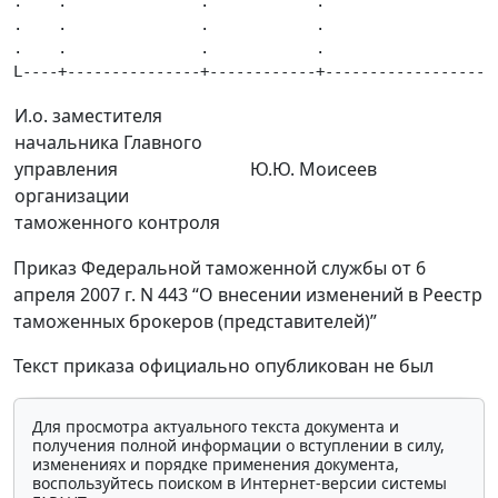
.    .               .            .                   
.    .               .            .                   
.    .               .            .                   
И.о. заместителя
начальника Главного
управления
Ю.Ю. Моисеев
организации
таможенного контроля
Приказ Федеральной таможенной службы от 6
апреля 2007 г. N 443 “О внесении изменений в Реестр
таможенных брокеров (представителей)”
Текст приказа официально опубликован не был
Для просмотра актуального текста документа и
получения полной информации о вступлении в силу,
изменениях и порядке применения документа,
воспользуйтесь поиском в Интернет-версии системы