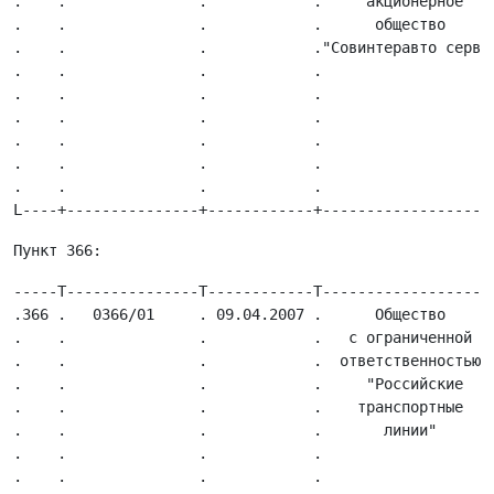
.    .               .            .     акционерное   
.    .               .            .      общество     
.    .               .            ."Совинтеравто серви
.    .               .            .                   
.    .               .            .                   
.    .               .            .                   
.    .               .            .                   
.    .               .            .                   
.    .               .            .                   
-----T---------------T------------T-------------------
.366 .   0366/01     . 09.04.2007 .      Общество     
.    .               .            .   с ограниченной  
.    .               .            .  ответственностью 
.    .               .            .     "Российские   
.    .               .            .    транспортные   
.    .               .            .       линии"      
.    .               .            .                   
.    .               .            .                   