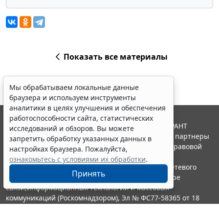
Показать все материалы
Мы обрабатываем локальные данные
браузера и используем инструменты
аналитики в целях улучшения и обеспечения
работоспособности сайта, статистических
© ООО "НПП "ГАРАНТ-СЕРВИС", 2026. Система ГАРАНТ
исследований и обзоров. Вы можете
выпускается с 1990 года. Компания "Гарант" и ее партнеры
запретить обработку указанных данных в
являются участниками Российской ассоциации правовой
настройках браузера. Пожалуйста,
информации ГАРАНТ.
ознакомьтесь с условиями их обработки
.
Портал ГАРАНТ.РУ зарегистрирован в качестве сетевого
Принять
издания Федеральной службой по надзору в сфере
связи,информационных технологий и массовых
коммуникаций (Роскомнадзором), Эл № ФС77-58365 от 18
июня 2014 года.