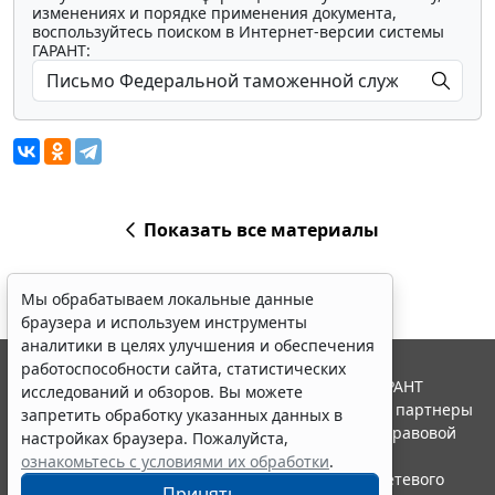
изменениях и порядке применения документа,
воспользуйтесь поиском в Интернет-версии системы
ГАРАНТ:
Показать все материалы
Мы обрабатываем локальные данные
браузера и используем инструменты
аналитики в целях улучшения и обеспечения
работоспособности сайта, статистических
© ООО "НПП "ГАРАНТ-СЕРВИС", 2026. Система ГАРАНТ
исследований и обзоров. Вы можете
выпускается с 1990 года. Компания "Гарант" и ее партнеры
запретить обработку указанных данных в
являются участниками Российской ассоциации правовой
настройках браузера. Пожалуйста,
информации ГАРАНТ.
ознакомьтесь с условиями их обработки
.
Портал ГАРАНТ.РУ зарегистрирован в качестве сетевого
Принять