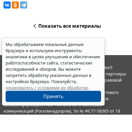
Показать все материалы
Мы обрабатываем локальные данные
браузера и используем инструменты
аналитики в целях улучшения и обеспечения
работоспособности сайта, статистических
© ООО "НПП "ГАРАНТ-СЕРВИС", 2026. Система ГАРАНТ
исследований и обзоров. Вы можете
выпускается с 1990 года. Компания "Гарант" и ее партнеры
запретить обработку указанных данных в
являются участниками Российской ассоциации правовой
настройках браузера. Пожалуйста,
информации ГАРАНТ.
ознакомьтесь с условиями их обработки
.
Портал ГАРАНТ.РУ зарегистрирован в качестве сетевого
Принять
издания Федеральной службой по надзору в сфере
связи,информационных технологий и массовых
коммуникаций (Роскомнадзором), Эл № ФС77-58365 от 18
июня 2014 года.
16+