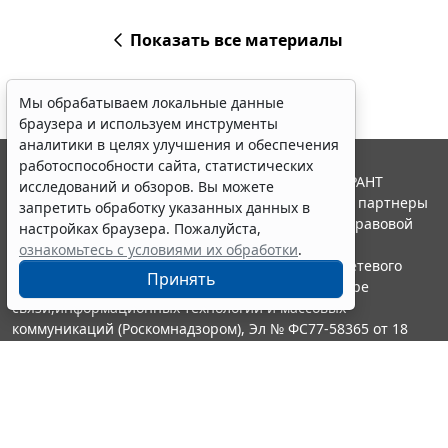
Показать все материалы
Мы обрабатываем локальные данные
браузера и используем инструменты
аналитики в целях улучшения и обеспечения
работоспособности сайта, статистических
© ООО "НПП "ГАРАНТ-СЕРВИС", 2026. Система ГАРАНТ
исследований и обзоров. Вы можете
выпускается с 1990 года. Компания "Гарант" и ее партнеры
запретить обработку указанных данных в
являются участниками Российской ассоциации правовой
настройках браузера. Пожалуйста,
информации ГАРАНТ.
ознакомьтесь с условиями их обработки
.
Портал ГАРАНТ.РУ зарегистрирован в качестве сетевого
Принять
издания Федеральной службой по надзору в сфере
связи,информационных технологий и массовых
коммуникаций (Роскомнадзором), Эл № ФС77-58365 от 18
июня 2014 года.
16+
Контакты
8-800-200-88-88