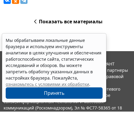
Показать все материалы
Мы обрабатываем локальные данные
браузера и используем инструменты
аналитики в целях улучшения и обеспечения
работоспособности сайта, статистических
© ООО "НПП "ГАРАНТ-СЕРВИС", 2026. Система ГАРАНТ
исследований и обзоров. Вы можете
выпускается с 1990 года. Компания "Гарант" и ее партнеры
запретить обработку указанных данных в
являются участниками Российской ассоциации правовой
настройках браузера. Пожалуйста,
информации ГАРАНТ.
ознакомьтесь с условиями их обработки
.
Портал ГАРАНТ.РУ зарегистрирован в качестве сетевого
Принять
издания Федеральной службой по надзору в сфере
связи,информационных технологий и массовых
коммуникаций (Роскомнадзором), Эл № ФС77-58365 от 18
июня 2014 года.
16+