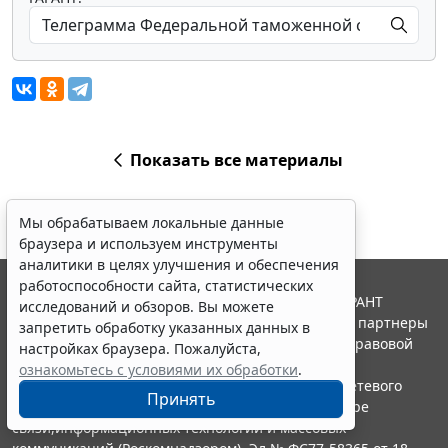
Показать все материалы
Мы обрабатываем локальные данные
браузера и используем инструменты
аналитики в целях улучшения и обеспечения
работоспособности сайта, статистических
© ООО "НПП "ГАРАНТ-СЕРВИС", 2026. Система ГАРАНТ
исследований и обзоров. Вы можете
выпускается с 1990 года. Компания "Гарант" и ее партнеры
запретить обработку указанных данных в
являются участниками Российской ассоциации правовой
настройках браузера. Пожалуйста,
информации ГАРАНТ.
ознакомьтесь с условиями их обработки
.
Портал ГАРАНТ.РУ зарегистрирован в качестве сетевого
Принять
издания Федеральной службой по надзору в сфере
связи,информационных технологий и массовых