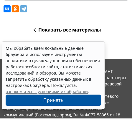
Показать все материалы
Мы обрабатываем локальные данные
браузера и используем инструменты
аналитики в целях улучшения и обеспечения
работоспособности сайта, статистических
© ООО "НПП "ГАРАНТ-СЕРВИС", 2026. Система ГАРАНТ
исследований и обзоров. Вы можете
выпускается с 1990 года. Компания "Гарант" и ее партнеры
запретить обработку указанных данных в
являются участниками Российской ассоциации правовой
настройках браузера. Пожалуйста,
информации ГАРАНТ.
ознакомьтесь с условиями их обработки
.
Портал ГАРАНТ.РУ зарегистрирован в качестве сетевого
Принять
издания Федеральной службой по надзору в сфере
связи,информационных технологий и массовых
коммуникаций (Роскомнадзором), Эл № ФС77-58365 от 18
июня 2014 года.
16+