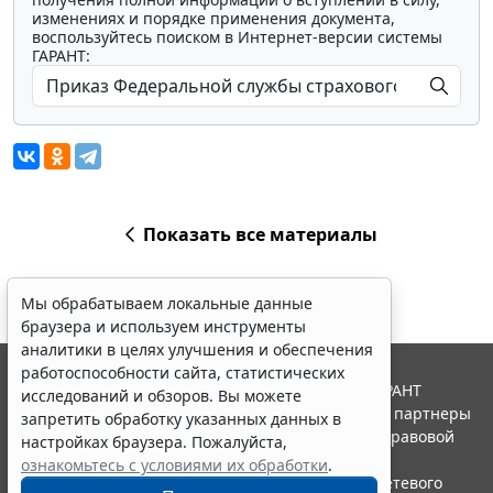
изменениях и порядке применения документа,
воспользуйтесь поиском в Интернет-версии системы
ГАРАНТ:
Показать все материалы
Мы обрабатываем локальные данные
браузера и используем инструменты
аналитики в целях улучшения и обеспечения
работоспособности сайта, статистических
© ООО "НПП "ГАРАНТ-СЕРВИС", 2026. Система ГАРАНТ
исследований и обзоров. Вы можете
выпускается с 1990 года. Компания "Гарант" и ее партнеры
запретить обработку указанных данных в
являются участниками Российской ассоциации правовой
настройках браузера. Пожалуйста,
информации ГАРАНТ.
ознакомьтесь с условиями их обработки
.
Портал ГАРАНТ.РУ зарегистрирован в качестве сетевого