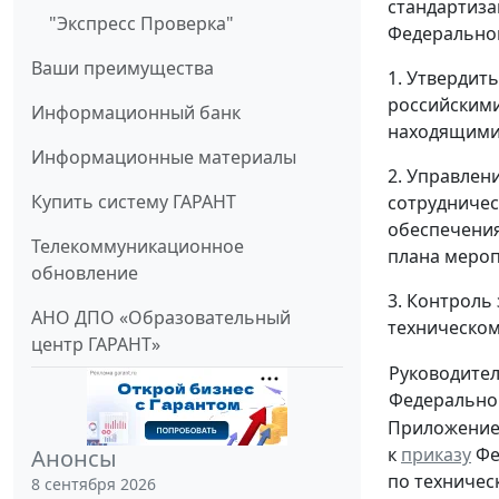
стандартиза
"Экспресс Проверка"
Федеральног
Ваши преимущества
1. Утвердит
российскими
Информационный банк
находящимис
Информационные материалы
2. Управлен
Купить систему ГАРАНТ
сотрудничес
обеспечения
Телекоммуникационное
плана мероп
обновление
3. Контроль
АНО ДПО «Образовательный
техническом
центр ГАРАНТ»
Руководите
Федеральног
Приложени
к
приказу
Фе
Анонсы
по техничес
8 сентября 2026