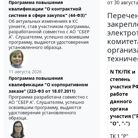
от 30 августа
Программа повышения
квалификации "О контрактной
Перече
системе в сфере закупок" (44-ФЗ)"
Об актуальных изменениях в КС
закрепл
узнаете, став участником программы,
электро
разработанной совместно с АО ''СБЕР
А". Слушателям, успешно освоившим
комитет
программу, выдаются удостоверения
установленного образца.
организ
техниче
N ТК/ПК и
11 августа 2026
Программа повышения
степень
квалификации "О корпоративном
участия Р
заказе" (223-ФЗ от 18.07.2011)
работе
Программа разработана совместно с
данного
АО ''СБЕР А". Слушателям, успешно
освоившим программу, выдаются
органа
удостоверения установленного
участия ("
образца.
"О", "-")
TК 1 "Р"