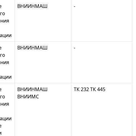
е
ВНИИНМАШ
-
го
ания
зации
е
ВНИИНМАШ
-
го
ания
зации
е
ВНИИНМАШ
ТК 232 ТК 445
го
ВНИИМС
ания
зации
е
и