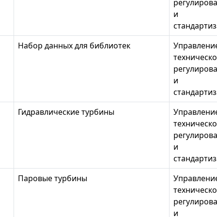
регулиров
и
стандарти
Набор данных для библиотек
Управлени
техническо
регулиров
и
стандарти
Гидравлические турбины
Управлени
техническо
регулиров
и
стандарти
Паровые турбины
Управлени
техническо
регулиров
и