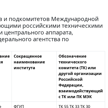
ов и подкомитетов Международной
вующими российскими техническими
и центрального аппарата,
ерального агентства по
ание
Сокращенное
Обозначение
ия
наименование
технического
института
комитета (ТК) или
другой организации
Российской
Федерации,
взаимодействующей
с ТК или ПК МЭК
е
ФГУП
ТК 55 ТК 33 ТК 30