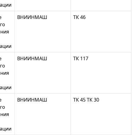
зации
е
ВНИИНМАШ
ТК 46
го
ания
зации
е
ВНИИНМАШ
ТК 117
го
ания
зации
е
ВНИИНМАШ
ТК 45 ТК 30
го
ания
зации