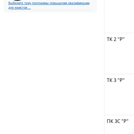
Выберите тему программы повышения квалификации
для юристов ...
ТК 2 "Р"
ТК 3 "Р"
ПК 3С "Р"