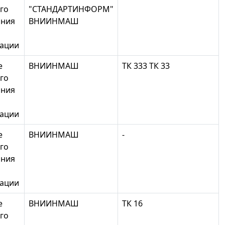
го
"СТАНДАРТИНФОРМ"
ания
ВНИИНМАШ
зации
е
ВНИИНМАШ
ТК 333 ТК 33
го
ания
зации
е
ВНИИНМАШ
-
го
ания
зации
е
ВНИИНМАШ
ТК 16
го