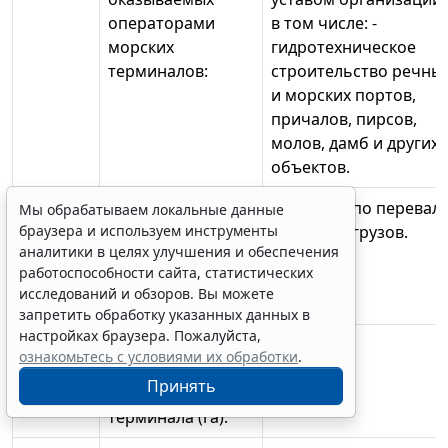
операторами
в том числе: -
морских
гидротехническое
терминалов:
строительство речны
и морских портов,
причалов, пирсов,
молов, дамб и других
объектов.
8.4.4.
Основные
Терминал по перевал
Мы обрабатываем локальные данные
браузера и используем инструменты
технические
инертных грузов.
аналитики в целях улучшения и обеспечения
характеристики
работоспособности сайта, статистических
морского
исследований и обзоров. Вы можете
терминала:
запретить обработку указанных данных в
настройках браузера. Пожалуйста,
8.4.4.1.
Площадь
1,4
ознакомьтесь с условиями их обработки
.
территории
Принять
морского
терминала (га):