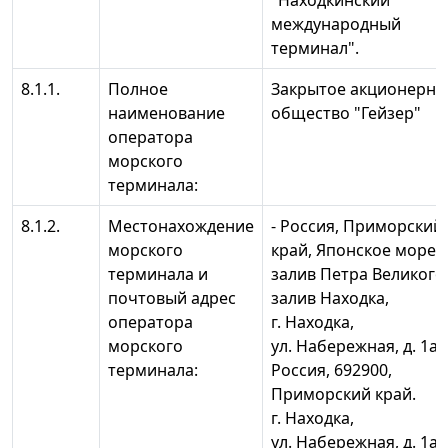
"Находкинский
международный
терминал".
8.1.1.
Полное
Закрытое акционерно
наименование
общество "Гейзер"
оператора
морского
терминала:
8.1.2.
Местонахождение
- Россия, Приморский
морского
край, Японское море,
терминала и
залив Петра Великого
почтовый адрес
залив Находка,
оператора
г. Находка,
морского
ул. Набережная, д. 1а; 
терминала:
Россия, 692900,
Приморский край.
г. Находка,
ул. Набережная, д. 1а.