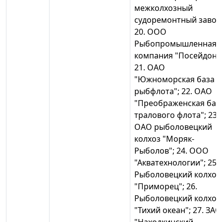
межколхозный
судоремонтный завод
20. ООО
Рыбопромышленная
компания "Посейдон"
21. ОАО
"Южноморская база
рыбфлота"; 22. ОАО
"Преображенская баз
тралового флота"; 23.
ОАО рыболовецкий
колхоз "Моряк-
Рыболов"; 24. ООО
"Акватехнологии"; 25.
Рыболовецкий колхоз
"Приморец"; 26.
Рыболовецкий колхоз
"Тихий океан"; 27. ЗАО