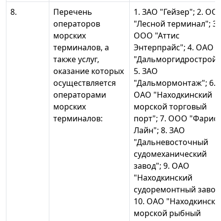
8.
Перечень
1. ЗАО "Гейзер"; 2. ОО
операторов
"Лесной терминал"; 3.
морских
ООО "Аттис
терминалов, а
Энтерпрайс"; 4. ОАО
также услуг,
"Дальморгидрострой"
оказание которых
5. ЗАО
осуществляется
"Дальмормонтаж"; 6.
операторами
ОАО "Находкинский
морских
морской торговый
терминалов:
порт"; 7. ООО "Фарис
Лайн"; 8. ЗАО
"Дальневосточный
судомеханический
завод"; 9. ОАО
"Находкинский
судоремонтный завод
10. ОАО "Находкински
морской рыбный