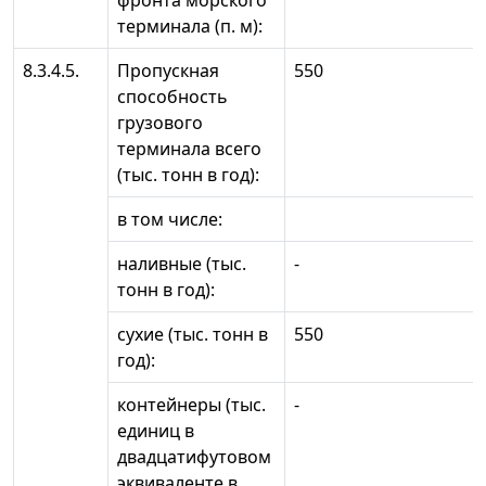
фронта морского
терминала (п. м):
8.3.4.5.
Пропускная
550
способность
грузового
терминала всего
(тыс. тонн в год):
в том числе:
наливные (тыс.
-
тонн в год):
сухие (тыс. тонн в
550
год):
контейнеры (тыс.
-
единиц в
двадцатифутовом
эквиваленте в