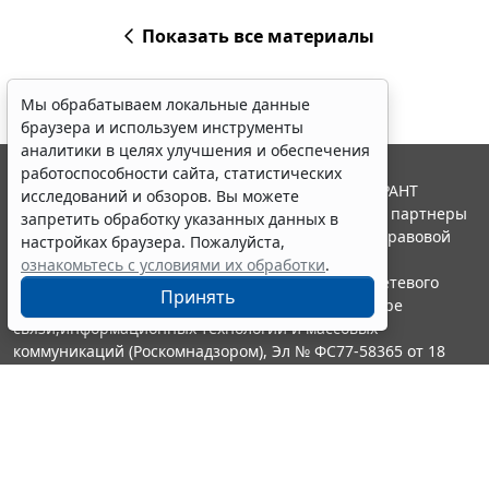
Показать все материалы
Мы обрабатываем локальные данные
браузера и используем инструменты
аналитики в целях улучшения и обеспечения
работоспособности сайта, статистических
© ООО "НПП "ГАРАНТ-СЕРВИС", 2026. Система ГАРАНТ
исследований и обзоров. Вы можете
выпускается с 1990 года. Компания "Гарант" и ее партнеры
запретить обработку указанных данных в
являются участниками Российской ассоциации правовой
настройках браузера. Пожалуйста,
информации ГАРАНТ.
ознакомьтесь с условиями их обработки
.
Портал ГАРАНТ.РУ зарегистрирован в качестве сетевого
Принять
издания Федеральной службой по надзору в сфере
связи,информационных технологий и массовых
коммуникаций (Роскомнадзором), Эл № ФС77-58365 от 18
июня 2014 года.
16+
Контакты
8-800-200-88-88