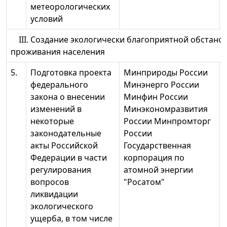
метеорологических
условий
III. Создание экологически благоприятной обстанов
проживания населения
5.
Подготовка проекта
Минприроды России
федерального
Минэнерго России
г
закона о внесении
Минфин России
изменений в
Минэкономразвития
некоторые
России Минпромторг
законодательные
России
акты Российской
Государственная
Федерации в части
корпорация по
регулирования
атомной энергии
вопросов
"Росатом"
ликвидации
экологического
ущерба, в том числе