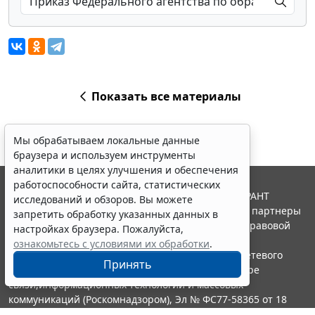
Показать все материалы
Мы обрабатываем локальные данные
браузера и используем инструменты
аналитики в целях улучшения и обеспечения
работоспособности сайта, статистических
© ООО "НПП "ГАРАНТ-СЕРВИС", 2026. Система ГАРАНТ
исследований и обзоров. Вы можете
выпускается с 1990 года. Компания "Гарант" и ее партнеры
запретить обработку указанных данных в
являются участниками Российской ассоциации правовой
настройках браузера. Пожалуйста,
информации ГАРАНТ.
ознакомьтесь с условиями их обработки
.
Портал ГАРАНТ.РУ зарегистрирован в качестве сетевого
Принять
издания Федеральной службой по надзору в сфере
связи,информационных технологий и массовых
коммуникаций (Роскомнадзором), Эл № ФС77-58365 от 18
июня 2014 года.