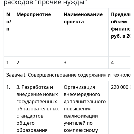
расходов "прочие нужды"
N
Мероприятие
Наименование
Предель
п/
проекта
объем
п
финанси
руб. в 201
1
2
3
4
Задача I. Совершенствование содержания и техноло
1.
3. Разработка и
Организация
220 000 0
внедрение новых
внеочередного
государственных
дополнительного
образовательных
повышения
стандартов
квалификации
общего
учителей по
образования
комплексному