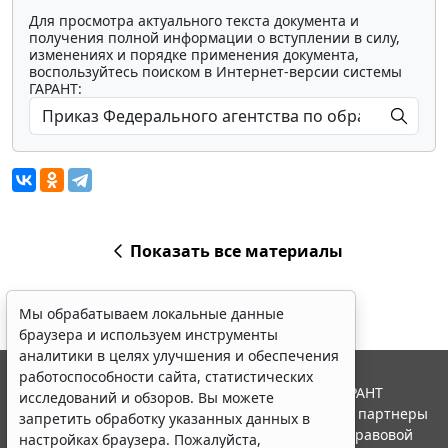
Для просмотра актуального текста документа и
получения полной информации о вступлении в силу,
изменениях и порядке применения документа,
воспользуйтесь поиском в Интернет-версии системы
ГАРАНТ:
Показать все материалы
Мы обрабатываем локальные данные
браузера и используем инструменты
аналитики в целях улучшения и обеспечения
работоспособности сайта, статистических
© ООО "НПП "ГАРАНТ-СЕРВИС", 2026. Система ГАРАНТ
исследований и обзоров. Вы можете
выпускается с 1990 года. Компания "Гарант" и ее партнеры
запретить обработку указанных данных в
являются участниками Российской ассоциации правовой
настройках браузера. Пожалуйста,