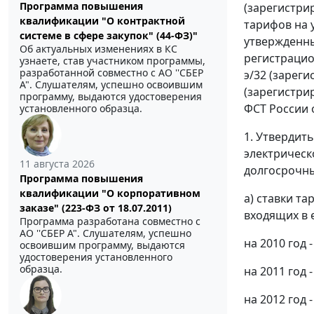
Программа повышения
(зарегистри
квалификации "О контрактной
тарифов на 
системе в сфере закупок" (44-ФЗ)"
утвержденны
Об актуальных изменениях в КС
регистрацио
узнаете, став участником программы,
разработанной совместно с АО ''СБЕР
э/32 (зареги
А". Слушателям, успешно освоившим
(зарегистри
программу, выдаются удостоверения
ФСТ России 
установленного образца.
1. Утвердит
электрическ
11 августа 2026
долгосрочный
Программа повышения
квалификации "О корпоративном
а) ставки т
заказе" (223-ФЗ от 18.07.2011)
входящих в 
Программа разработана совместно с
АО ''СБЕР А". Слушателям, успешно
на 2010 год -
освоившим программу, выдаются
удостоверения установленного
образца.
на 2011 год 
на 2012 год 