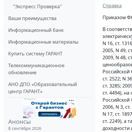
Справка
"Экспресс Проверка"
Приказом ФСТ
Ваши преимущества
В соответст
Информационный банк
электрическ
Информационные материалы
N 16, ст. 1316
2005, N 49, ст
Купить систему ГАРАНТ
2009, N 48, 
ценообразов
Телекоммуникационное
Российской Фе
обновление
ст. 2522; N 36
АНО ДПО «Образовательный
ст. 3285; 2009
центр ГАРАНТ»
ст. 4494), 
Российской Ф
2006, N 3, ст.
N 17, ст. 1897
Анонсы
ст. 2249), 
доходности 
8 сентября 2026