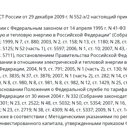
 России от 29 декабря 2009 г. N 552-э/2 настоящий прик
вии с Федеральным законом от 14 апреля 1995 г. N 41-Ф
ую и тепловую энергию в Российской Федерации" (Собра
; 1999, N 7, ст. 880; 2003, N 2, ст. 158; N 13, ст. 1180; N 28, ст
. 5125; N 52 (часть 1), ст. 5597; 2006, N 1, ст. 10; 2007, N 43, 
ст. 5711), постановлением Правительства Российской Фед
ании в отношении электрической и тепловой энергии в
дерации, 2004, N 9, ст. 791; 2005, N 1 (часть 2), ст. 130; N 43
, ст. 3835; N 37, ст. 3876; 2007, N 1 (часть 2), ст. 282; N 14, ст
, N 8, ст. 980, N 8, ст. 981, N 8, ст. 982, N 12, ст. 1429, N 25, с
на основании Положения о Федеральной службе по тари
едерации от 30 июня 2004 г. N 332 (Собрание законодате
 301; N 23, ст. 2522; N 48, ст. 5032; N 50, ст. 5354; 2007, N 16,
; N 23, ст. 2719; N 38, ст. 4309; N 46, ст. 5337; 2009, N 1, ст. 1
а также в соответствии с Методическими указаниями по
инвестированного капитала, утвержденными приказом ФС