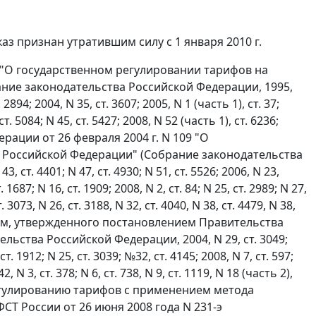
аз признан утратившим силу с 1 января 2010 г.
З "О государственном регулировании тарифов на
ние законодательства Российской Федерации, 1995,
. 2894; 2004, N 35, ст. 3607; 2005, N 1 (часть 1), ст. 37;
ст. 5084; N 45, ст. 5427; 2008, N 52 (часть 1), ст. 6236;
ерации от 26 февраля 2004 г. N 109 "О
 Российской Федерации" (Собрание законодательства
, ст. 4401; N 47, ст. 4930; N 51, ст. 5526; 2006, N 23,
. 1687; N 16, ст. 1909; 2008, N 2, ст. 84; N 25, ст. 2989; N 27,
т. 3073, N 26, ст. 3188, N 32, ст. 4040, N 38, ст. 4479, N 38,
фам, утвержденного постановлением Правительства
льства Российской Федерации, 2004, N 29, ст. 3049;
 ст. 1912; N 25, ст. 3039; №32, ст. 4145; 2008, N 7, ст. 597;
42, N 3, ст. 378; N 6, ст. 738, N 9, ст. 1119, N 18 (часть 2),
 регулированию тарифов с применением метода
Т России от 26 июня 2008 года N 231-э