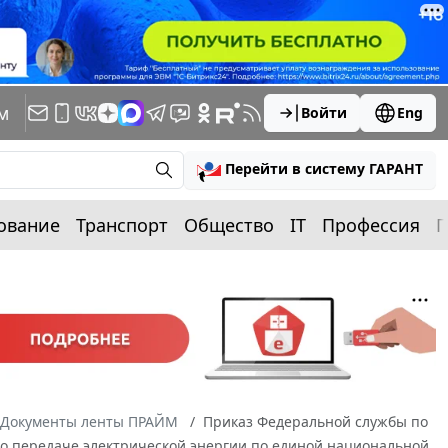
м
Войти
Eng
Перейти в систему ГАРАНТ
ование
Транспорт
Общество
IT
Профессия
П
Документы ленты ПРАЙМ
Приказ Федеральной службы по
и по передаче электрической энергии по единой национальной