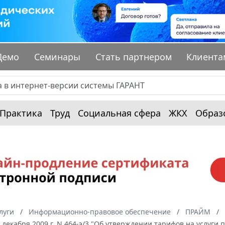
Демо
Семинары
Стать партнером
Клиента
Практика
Труд
Социальная сфера
ЖКХ
Образ
луги
Информационно-правовое обеспечение
ПРАЙМ
 декабря 2009 г. N 464-э/3 "Об утверждении тарифов на услуг