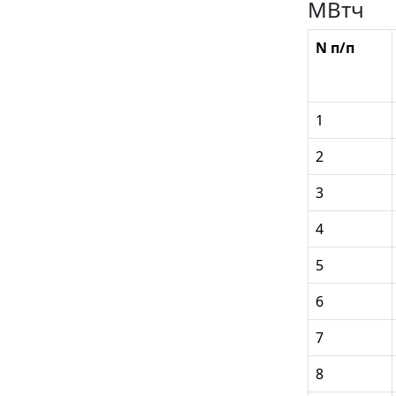
МВтч
N п/п
1
2
3
4
5
6
7
8