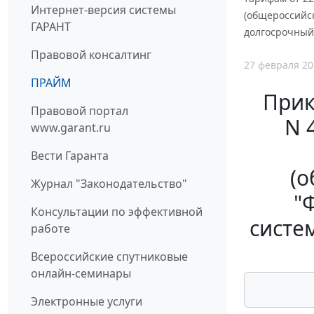
Интернет-версия системы
(общероссийс
ГАРАНТ
долгосрочный 
Правовой консалтинг
27 февраля 20
ПРАЙМ
Прик
Правовой портал
N 
www.garant.ru
Вести Гаранта
(о
Журнал "Законодательство"
"
Консультации по эффективной
систе
работе
Всероссийские спутниковые
онлайн-семинары
Электронные услуги