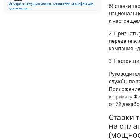
Выберите тему программы повышения квалификации
б) ставки т
для юристов ...
национально
к настоящем
2. Признать
передаче эл
компания Ед
3. Настоящий
Руководите
службы по 
Приложени
к
приказу
Фе
от 22 декабря
Ставки 
на опла
(мощнос