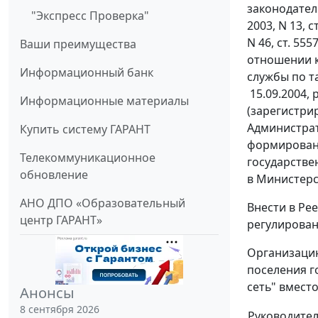
законодательс
"Экспресс Проверка"
2003, N 13, ст
N 46, ст. 55
Ваши преимущества
отношении к
Информационный банк
службы по т
15.09.2004, 
Информационные материалы
(зарегистри
Администра
Купить систему ГАРАНТ
формировани
Телекоммуникационное
государстве
обновление
в Министерс
АНО ДПО «Образовательный
Внести в Ре
центр ГАРАНТ»
регулирован
Организацию
поселения г
сеть" вмест
Анонсы
8 сентября 2026
Руководите