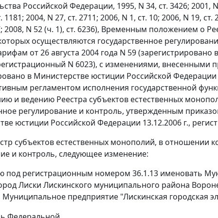
тва Российской Федерации, 1995, N 34, ст. 3426; 2001, N 33 (ч.
. 1181; 2004, N 27, ст. 2711; 2006, N 1, ст. 10; 2006, N 19, ст. 2
57; 2008, N 52 (ч. 1), ст. 6236), Временным положением о
оторых осуществляются государственное регулировани
арифам от 26 августа 2004 года N 59 (зарегистрирован
регистрационный N 6023), с изменениями, внесенными пр
ровано в Министерстве юстиции Российской Федерации 05
тивным регламентом исполнения государственной функ
ю и ведению Реестра субъектов естественных монопол
нное регулирование и контроль, утвержденным приказом 
тве юстиции Российской Федерации 13.12.2006 г., регис
естр субъектов естественных монополий, в отношении 
ие и контроль, следующее изменение:
 под регистрационным номером 36.1.13 именовать Му
ород Лиски Лискинского муниципального района Вороне
о Муниципальное предприятие "Лискинская городская эл
ль Федеральной