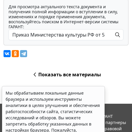
Для просмотра актуального текста документа и
получения полной информации о вступлении в силу,
изменениях и порядке применения документа,
воспользуйтесь поиском в Интернет-версии системы
ГАРАНТ:
Показать все материалы
Мы обрабатываем локальные данные
браузера и используем инструменты
аналитики в целях улучшения и обеспечения
работоспособности сайта, статистических
© ООО "НПП "ГАРАНТ-СЕРВИС", 2026. Система ГАРАНТ
исследований и обзоров. Вы можете
выпускается с 1990 года. Компания "Гарант" и ее партнеры
запретить обработку указанных данных в
являются участниками Российской ассоциации правовой
настройках браузера. Пожалуйста,