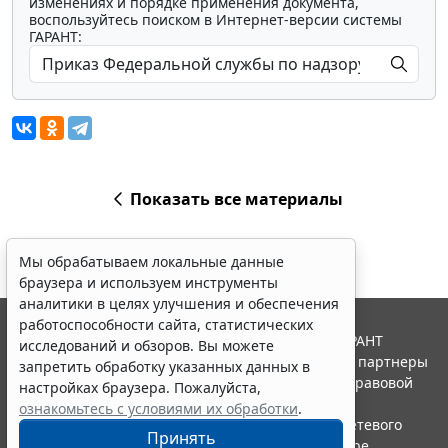
изменениях и порядке применения документа,
воспользуйтесь поиском в Интернет-версии системы
ГАРАНТ:
Показать все материалы
Мы обрабатываем локальные данные
браузера и используем инструменты
аналитики в целях улучшения и обеспечения
работоспособности сайта, статистических
© ООО "НПП "ГАРАНТ-СЕРВИС", 2026. Система ГАРАНТ
исследований и обзоров. Вы можете
выпускается с 1990 года. Компания "Гарант" и ее партнеры
запретить обработку указанных данных в
являются участниками Российской ассоциации правовой
настройках браузера. Пожалуйста,
информации ГАРАНТ.
ознакомьтесь с условиями их обработки
.
Портал ГАРАНТ.РУ зарегистрирован в качестве сетевого
Принять
издания Федеральной службой по надзору в сфере