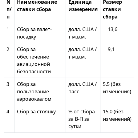
N
Наименование
Единица
Размер
п/
ставки сбора
измерения
ставки
п
сбора
1
Сбор за взлет-
долл. США /
13,6
посадку
т м.в.м.
2
Сбор за
долл. США /
9,1
обеспечение
т м.в.м.
авиационной
безопасности
3
Сбор за
долл. США /
5,5 (без
пользование
пасс.
изменения)
аэровокзалом
4
Сбор за стоянку
% от сбора
15,0 (без
за В-П за
изменений)
сутки