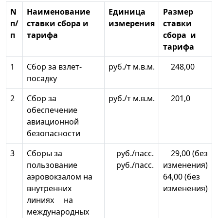
N
Наименование
Единица
Размер
п/
ставки сбора и
измерения
ставки
п
тарифа
сбора и
тарифа
1
Сбор за взлет-
руб./т м.в.м.
248,00
посадку
2
Сбор за
руб./т м.в.м.
201,0
обеспечение
авиационной
безопасности
3
Сборы за
руб./пасс.
29,00 (без
пользование
руб./пасс.
изменения)
аэровокзалом на
64,00 (без
внутренних
изменения)
линиях на
международных