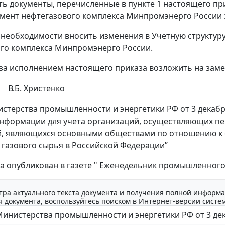
ть документы, перечисленные в пункте 1 настоящего пр
амент нефтегазового комплекса Минпромэнерго России з
ае необходимости вносить изменения в Учетную структур
го комплекса Минпромэнерго России.
 за исполнением настоящего приказа возложить на заме
В.Б. Христенко
стерства промышленности и энергетики РФ от 3 декабря 
нформации для учета организаций, осуществляющих пер
й, являющихся основными обществами по отношению к
 газового сырья в Российской Федерации”
а опубликован в газете " Еженедельник промышленного ро
тра актуального текста документа и получения полной информа
 документа, воспользуйтесь поиском в Интернет-версии систе