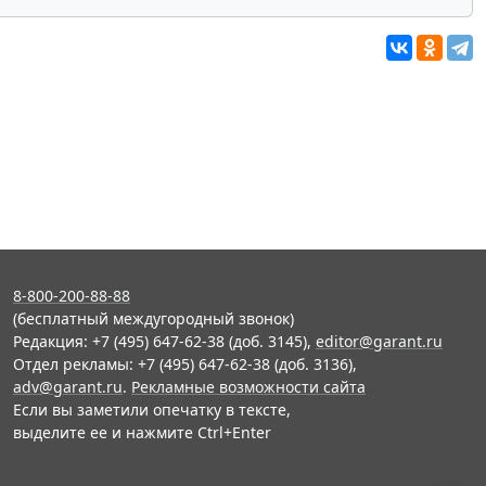
8-800-200-88-88
(бесплатный междугородный звонок)
Редакция: +7 (495) 647-62-38 (доб. 3145),
editor@garant.ru
Отдел рекламы: +7 (495) 647-62-38 (доб. 3136),
adv@garant.ru
.
Рекламные возможности сайта
Если вы заметили опечатку в тексте,
выделите ее и нажмите Ctrl+Enter