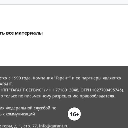
ть все материалы
тся с 1990 года. Компания "Гарант" и ее партнеры являются
АРАНТ.
НПП "ГАРАНТ-СЕРВИС" (ИНН 7718013048, ОГРН 1027700495745).
о только по письменному разрешению правообладателя.
ния Федеральной службой по
16+
вых коммуникаций
горы, д. 1, стр. 77,
info@garant.ru
.