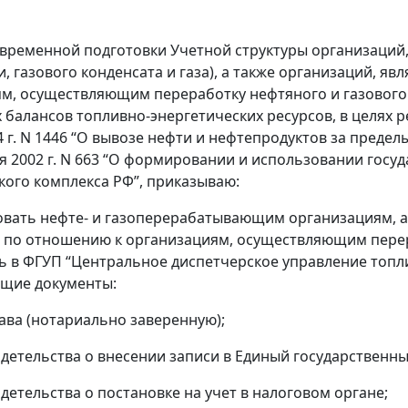
евременной подготовки Учетной структуры организаций
и, газового конденсата и газа), а также организаций,
м, осуществляющим переработку нефтяного и газового сы
 балансов топливно-энергетических ресурсов, в целях 
4 г. N 1446 “О вывозе нефти и нефтепродуктов за предел
ря 2002 г. N 663 “О формировании и использовании гос
кого комплекса РФ”, приказываю:
овать нефте- и газоперерабатывающим организациям, 
по отношению к организациям, осуществляющим перера
ь в ФГУП “Центральное диспетчерское управление топли
ющие документы:
тава (нотариально заверенную);
идетельства о внесении записи в Единый государственн
идетельства о постановке на учет в налоговом органе;