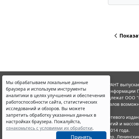
Показа
Мы обрабатываем локальные данные
© ООО "НПП "ГАРАНТ-СЕРВИС", 2026. Система ГАРАНТ выпускае
браузера и используем инструменты
участниками Российской ассоциации правовой информации Г
аналитики в целях улучшения и обеспечения
Все права на материалы сайта ГАРАНТ.РУ принадлежат ООО "
работоспособности сайта, статистических
Полное или частичное воспроизведение материалов возможн
исследований и обзоров. Вы можете
Правила использования портала.
запретить обработку указанных данных в
Портал ГАРАНТ.РУ зарегистрирован в качестве сетевого изда
настройках браузера. Пожалуйста,
надзору в сфере связи,информационных технологий и массо
ознакомьтесь с условиями их обработки
.
(Роскомнадзором), Эл № ФС77-58365 от 18 июня 2014 года.
ООО "НПП "ГАРАНТ-СЕРВИС", 119234, г. Москва, тер. Ленинские 
Принять