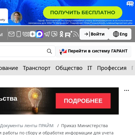
м
Войти
Eng
Перейти в систему ГАРАНТ
ование
Транспорт
Общество
IT
Профессия
П
Документы ленты ПРАЙМ
Приказ Министерства
и работы по сбору и обработке информации для учета