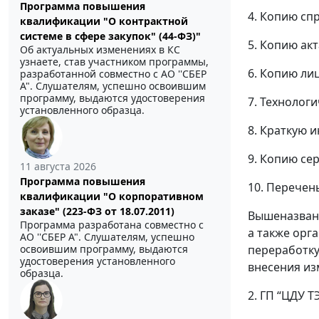
Программа повышения
4. Копию сп
квалификации "О контрактной
системе в сфере закупок" (44-ФЗ)"
5. Копию ак
Об актуальных изменениях в КС
узнаете, став участником программы,
6. Копию ли
разработанной совместно с АО ''СБЕР
А". Слушателям, успешно освоившим
программу, выдаются удостоверения
7. Технологи
установленного образца.
8. Краткую 
9. Копию се
11 августа 2026
Программа повышения
10. Перечен
квалификации "О корпоративном
заказе" (223-ФЗ от 18.07.2011)
Вышеназванн
Программа разработана совместно с
а также ор
АО ''СБЕР А". Слушателям, успешно
переработку
освоившим программу, выдаются
удостоверения установленного
внесения из
образца.
2. ГП “ЦДУ 