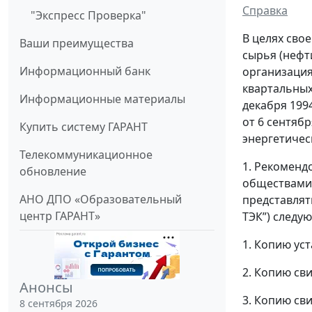
Справка
"Экспресс Проверка"
В целях сво
Ваши преимущества
сырья (нефт
Информационный банк
организация
квартальных
Информационные материалы
декабря 199
от 6 сентяб
Купить систему ГАРАНТ
энергетичес
Телекоммуникационное
1. Рекоменд
обновление
обществами 
АНО ДПО «Образовательный
представлят
центр ГАРАНТ»
ТЭК”) следу
1. Копию ус
2. Копию св
Анонсы
3. Копию св
8 сентября 2026