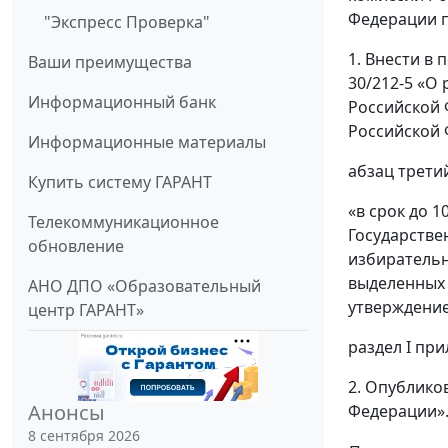
Федерации п
"Экспресс Проверка"
1. Внести в
Ваши преимущества
30/212-5 «О
Информационный банк
Российской 
Российской 
Информационные материалы
абзац трети
Купить систему ГАРАНТ
«в срок до 
Телекоммуникационное
Государстве
обновление
избирательн
выделенных 
АНО ДПО «Образовательный
утверждение
центр ГАРАНТ»
раздел I пр
2. Опублико
Анонсы
Федерации»
8 сентября 2026