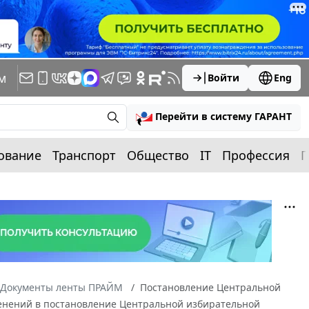
м
Войти
Eng
Перейти в систему ГАРАНТ
ование
Транспорт
Общество
IT
Профессия
П
Документы ленты ПРАЙМ
Постановление Центральной
зменений в постановление Центральной избирательной