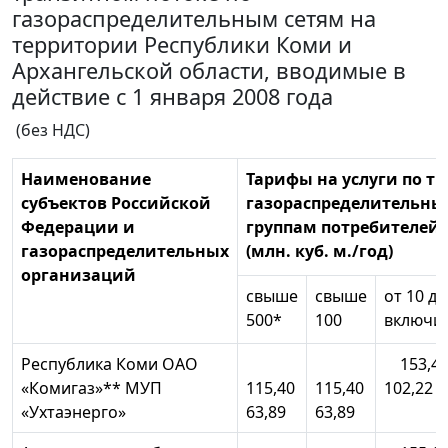
газораспределительным сетям на
территории Республики Коми и
Архангельской области, вводимые в
действие с 1 января 2008 года
(без НДС)
Наименование
Тарифы на услуги по тр
субъектов Российской
газораспределительным 
Федерации и
группам потребителей 
газораспределительных
(млн. куб. м./год)
организаций
свыше
свыше
от 10 до
500*
100
включи
Республика Коми ОАО
153,4
«Комигаз»** МУП
115,40
115,40
102,22
«Ухтаэнерго»
63,89
63,89