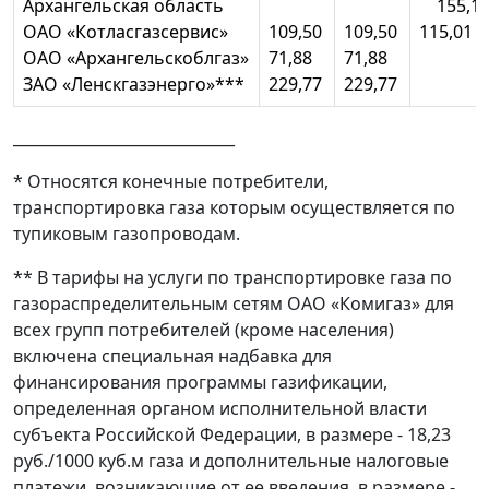
Архангельская область
155,1
ОАО «Котласгазсервис»
109,50
109,50
115,01 3
ОАО «Архангельскоблгаз»
71,88
71,88
ЗАО «Ленскгазэнерго»***
229,77
229,77
_____________________________
* Относятся конечные потребители,
транспортировка газа которым осуществляется по
тупиковым газопроводам.
** В тарифы на услуги по транспортировке газа по
газораспределительным сетям ОАО «Комигаз» для
всех групп потребителей (кроме населения)
включена специальная надбавка для
финансирования программы газификации,
определенная органом исполнительной власти
субъекта Российской Федерации, в размере - 18,23
руб./1000 куб.м газа и дополнительные налоговые
платежи, возникающие от ее введения, в размере -