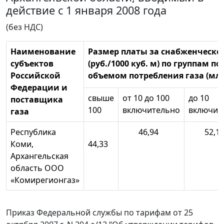
действие с 1 января 2008 года
(без НДС)
Наименование
Размер платы за снабженческо
субъектов
(руб./1000 куб. м) по группам п
Российской
объемом потребления газа (млн.
Федерации и
свыше
от 10 до 100
до 10
поставщика
100
включительно
включит
газа
Республика
46,94
52,1
Коми,
44,33
Архангельская
область ООО
«Комирегионгаз»
Приказ Федеральной службы по тарифам от 25