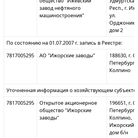
общество "Ижевский
Удмуртская
завод нефтяного
Респ., г. Иж
машиностроения"
ул.
Орджоники
дом 2
По состоянию на 01.07.2007 г. запись в Реестре:
7817005295
АО "Ижорские заводы"
188630, г. С
Петербург,
Колпино
Уточненная информация о хозяйствующем субъекте:
7817005295
Открытое акционерное
196651, г. С
общество "Ижорские
Петербург, г
заводы"
Колпино,
Ижорский з
дом б/н