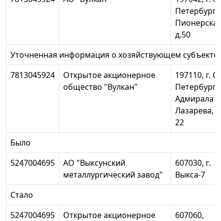
Петербург,
Пионерская
д.50
Уточненная информация о хозяйствующем субъекте:
7813045924
Открытое акционерное
197110, г. С
общество "Вулкан"
Петербург, 
Адмирала
Лазарева, 
22
Было
5247004695
АО "Выксунский
607030, г.
металлургический завод"
Выкса-7
Стало
5247004695
Открытое акционерное
607060,