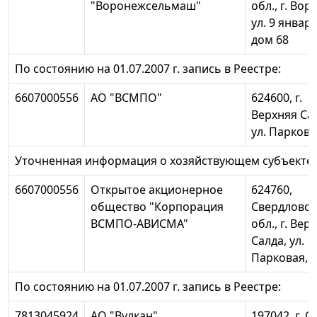
"Воронежсельмаш"
обл., г. Вор
ул. 9 января
дом 68
По состоянию на 01.07.2007 г. запись в Реестре:
6607000556
АО "ВСМПО"
624600, г.
Верхняя Са
ул. Паркова
Уточненная информация о хозяйствующем субъекте:
6607000556
Открытое акционерное
624760,
общество "Корпорация
Свердловск
ВСМПО-АВИСМА"
обл., г. Вер
Салда, ул.
Парковая, 
По состоянию на 01.07.2007 г. запись в Реестре:
7813045924
АО "Вулкан"
197042, г. С