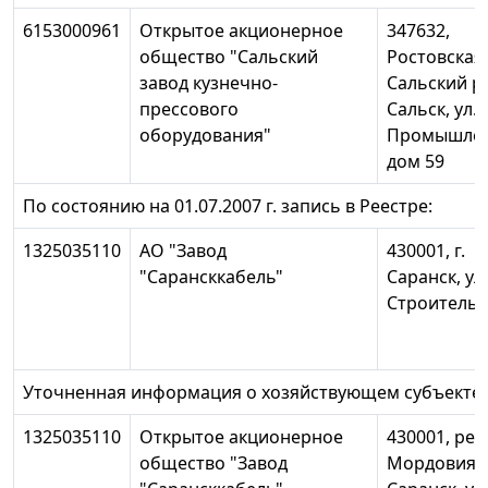
6153000961
Открытое акционерное
347632,
общество "Сальский
Ростовская 
завод кузнечно-
Сальский р-н
прессового
Сальск, ул.
оборудования"
Промышлен
дом 59
По состоянию на 01.07.2007 г. запись в Реестре:
1325035110
АО "Завод
430001, г.
"Сарансккабель"
Саранск, ул.
Строительн
Уточненная информация о хозяйствующем субъекте:
1325035110
Открытое акционерное
430001, рес
общество "Завод
Мордовия, г