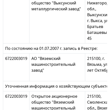
общество "Выксунский
Нижегород
металлургический завод"
обл.,
Выксунский 
г. Выкса, ул.
Братьев
Баташевых,
45
По состоянию на 01.07.2007 г. запись в Реестре:
6722003019
АО "Вяземский
215100, г.
машиностроительный
Вязьма, ул.
завод"
лет Октября
Уточненная информация о хозяйствующем субъекте:
6722003019
Открытое акционерное
215100,
общество "Вяземский
Смоленска
машиностроительный
обл., Вязем