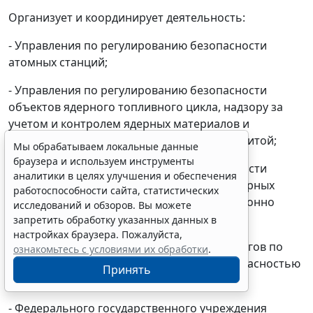
Организует и координирует деятельность:
- Управления по регулированию безопасности
атомных станций;
- Управления по регулированию безопасности
объектов ядерного топливного цикла, надзору за
учетом и контролем ядерных материалов и
радиоактивных веществ и физической защитой;
Мы обрабатываем локальные данные
браузера и используем инструменты
- Управления по регулированию безопасности
аналитики в целях улучшения и обеспечения
исследовательских ядерных установок, ядерных
работоспособности сайта, статистических
энергетических установок судов и радиационно
исследований и обзоров. Вы можете
опасных объектов;
запретить обработку указанных данных в
настройках браузера. Пожалуйста,
- межрегиональных территориальных округов по
ознакомьтесь с условиями их обработки
.
надзору за ядерной и радиационной безопасностью
Принять
Службы;
- Федерального государственного учреждения